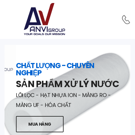
CHẤT LƯỢNG - CHUYÊN
NGHIỆP
SẢN PHẨM XỬ LÝ NƯỚC
LÕI LỌC - HẠT NHỰA ION - MÀNG RO -
MÀNG UF - HÓA CHẤT
MUA HÀNG