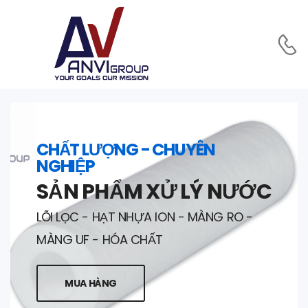
CHẤT LƯỢNG - CHUYÊN
NGHIỆP
SẢN PHẨM XỬ LÝ NƯỚC
LÕI LỌC - HẠT NHỰA ION - MÀNG RO -
MÀNG UF - HÓA CHẤT
MUA HÀNG