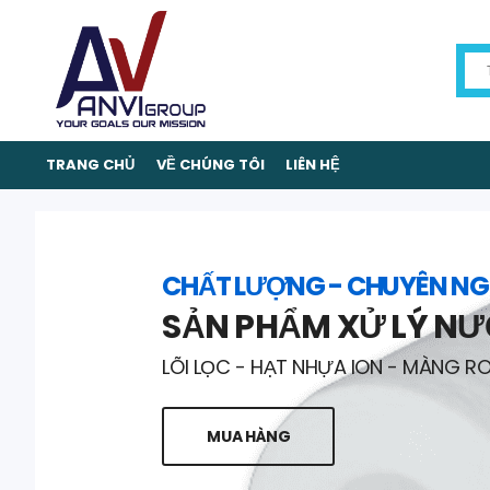
TRANG CHỦ
VỀ CHÚNG TÔI
LIÊN HỆ
CHẤT LƯỢNG - CHUYÊN NG
SẢN PHẨM XỬ LÝ N
LÕI LỌC - HẠT NHỰA ION - MÀNG R
MUA HÀNG