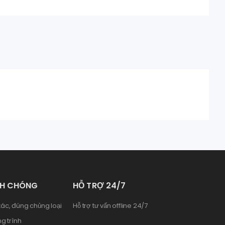
NH CHÓNG
HỖ TRỢ 24/7
ác, đúng chủng loại
Hỗ trợ tư vấn offline 24/7
g trình