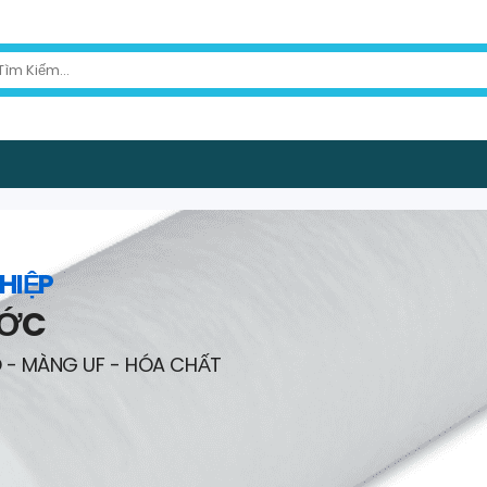
HIỆP
ƯỚC
O - MÀNG UF - HÓA CHẤT