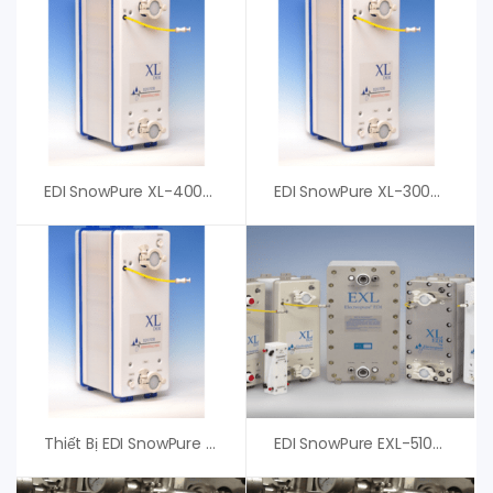
EDI SnowPure XL-400-HTS – Thiết Bị Khử Ion
EDI SnowPure XL-300-HTS – Thiết Bị Khử Ion Nước Tinh Khiết Hiệu Suất Cao
Thiết Bị EDI SnowPure XL-100-R – An Vi Group
EDI SnowPure EXL-510-HTS – An Vi Group Phân Phối