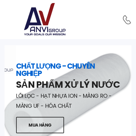
CHẤT LƯỢNG - CHUYÊN
NGHIỆP
SẢN PHẨM XỬ LÝ NƯỚC
LÕI LỌC - HẠT NHỰA ION - MÀNG RO -
MÀNG UF - HÓA CHẤT
MUA HÀNG