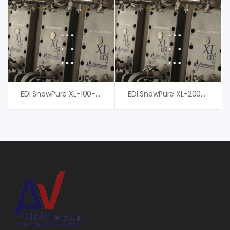
EDI SnowPure XL-100-HTS – An Vi Group
EDI SnowPure XL-200-HTS – Thiết Bị Khử Ion