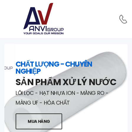
CHẤT LƯỢNG - CHUYÊN
NGHIỆP
SẢN PHẨM XỬ LÝ NƯỚC
LÕI LỌC - HẠT NHỰA ION - MÀNG RO -
MÀNG UF - HÓA CHẤT
MUA HÀNG