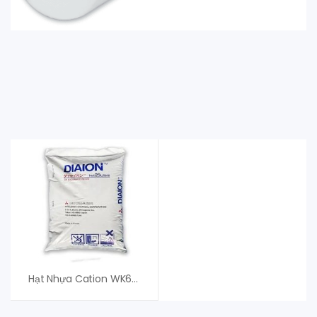
Hạt Nhựa Cation WK60L – Mitsubishi – An Vi Group Cung Cấp