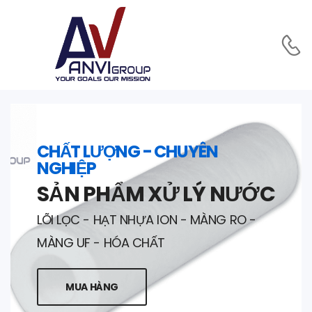
CHẤT LƯỢNG - CHUYÊN
NGHIỆP
SẢN PHẨM XỬ LÝ NƯỚC
LÕI LỌC - HẠT NHỰA ION - MÀNG RO -
MÀNG UF - HÓA CHẤT
MUA HÀNG