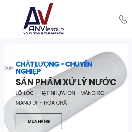
CHẤT LƯỢNG - CHUYÊN
NGHIỆP
SẢN PHẨM XỬ LÝ NƯỚC
LÕI LỌC - HẠT NHỰA ION - MÀNG RO -
MÀNG UF - HÓA CHẤT
MUA HÀNG