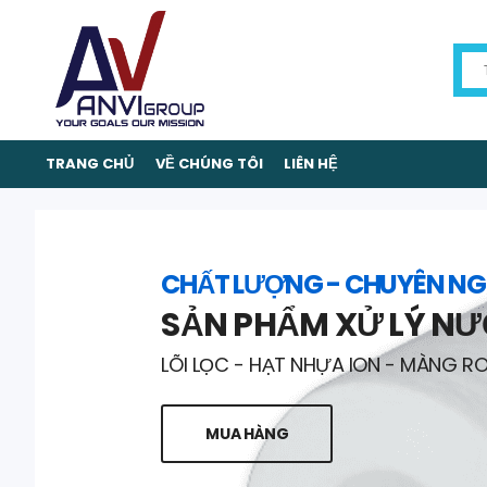
TRANG CHỦ
VỀ CHÚNG TÔI
LIÊN HỆ
CHẤT LƯỢNG - CHUYÊN NG
SẢN PHẨM XỬ LÝ N
LÕI LỌC - HẠT NHỰA ION - MÀNG R
MUA HÀNG