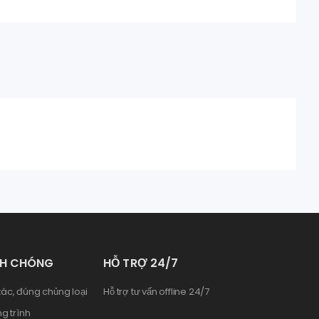
NH CHÓNG
HỖ TRỢ 24/7
ác, đúng chủng loại
Hỗ trợ tư vấn offline 24/7
g trình