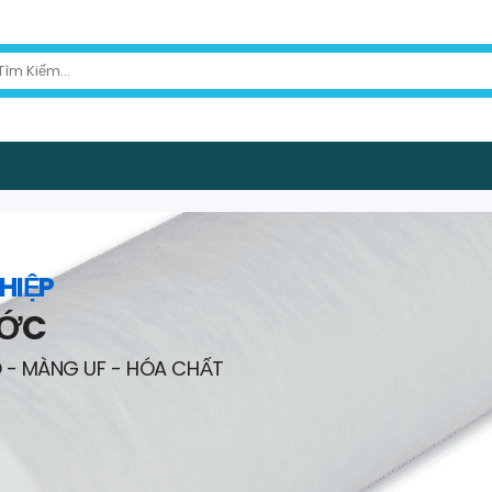
HIỆP
ƯỚC
O - MÀNG UF - HÓA CHẤT