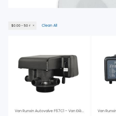
Clean All
$0.00 - 50 ₫
Van Runxin Autovalve F67C1 – Van Điều Khiển Lọc Nước