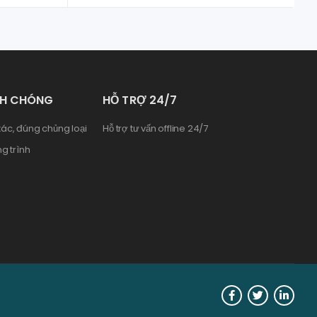
NH CHÓNG
HỖ TRỢ 24/7
ác, đúng chủng loại
Hỗ trợ tư vấn offline 24/7
g trình