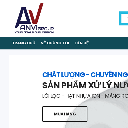
TRANG CHỦ
VỀ CHÚNG TÔI
LIÊN HỆ
CHẤT LƯỢNG - CHUYÊN NG
SẢN PHẨM XỬ LÝ N
LÕI LỌC - HẠT NHỰA ION - MÀNG R
MUA HÀNG