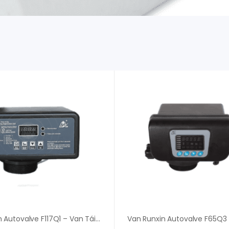
Van Runxin Autovalve F117Q1 – Van Tái Sinh Theo Thời Gian