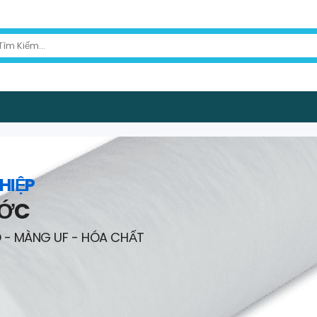
HIỆP
ƯỚC
O - MÀNG UF - HÓA CHẤT