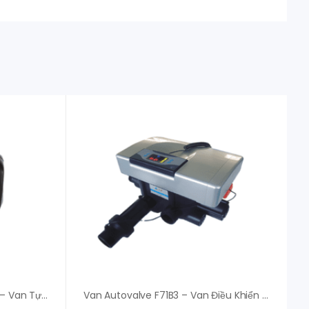
Van Runxin Autovalve F65Q3 – Van Tự Động
Van Autovalve F71B3 – Van Điều Khiển Tự Động