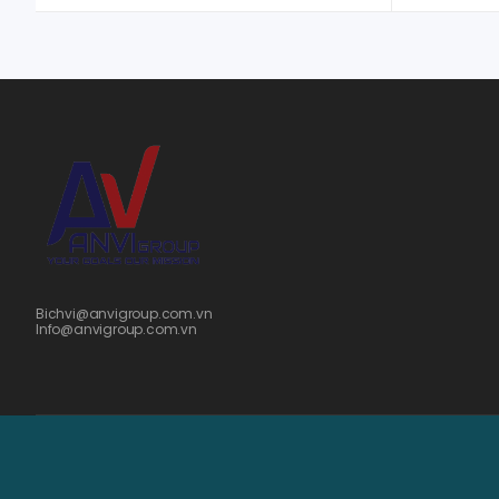
Bichvi@anvigroup.com.vn
Info@anvigroup.com.vn