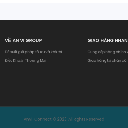
VỀ AN VI GROUP
GIAO HÀNG NHA
Đề xuất giải pháp tối ưu và khả thi
Cung cấp hàng chính x
Điều Khoản Thương Mại
Giao hàng tại chân côn
AnVi-Connect © 2023. All Rights Reserved