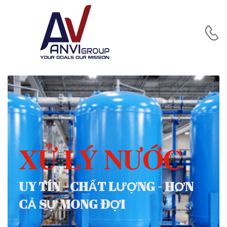
XỬ LÝ NƯỚC
UY TÍN - CHẤT LƯỢNG - HƠN
CẢ SỰ MONG ĐỢI