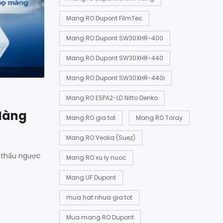
Mang RO Dupont FilmTec
Mang RO Dupont SW30XHR-400
Mang RO Dupont SW30XHR-440
Mang RO Dupont SW30XHR-440i
Mang RO ESPA2-LD Nitto Denko
 Màng
Mang RO gia tot
Mang RO Toray
Mang RO Veolia (Suez)
 thấu ngược
Mang RO xu ly nuoc
Mang UF Dupont
mua hat nhua gia tot
Mua mang RO Dupont