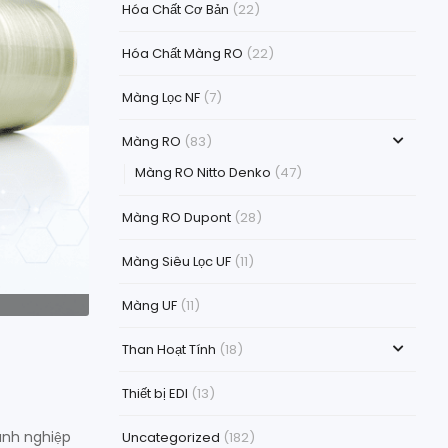
Hóa Chất Cơ Bản
(22)
Hóa Chất Màng RO
(22)
Màng Lọc NF
(7)
Màng RO
(83)
Màng RO Nitto Denko
(47)
Màng RO Dupont
(28)
Màng Siêu Lọc UF
(11)
Màng UF
(11)
Than Hoạt Tính
(18)
Thiết bị EDI
(13)
anh nghiệp
Uncategorized
(182)