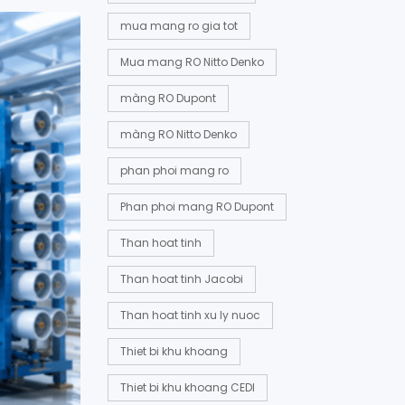
mua mang ro gia tot
Mua mang RO Nitto Denko
màng RO Dupont
màng RO Nitto Denko
phan phoi mang ro
Phan phoi mang RO Dupont
Than hoat tinh
Than hoat tinh Jacobi
Than hoat tinh xu ly nuoc
Thiet bi khu khoang
Thiet bi khu khoang CEDI