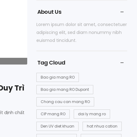
About Us
Lorem ipsum dolor sit amet, consectetuer
adipiscing elit, sed diam nonummy nibh
euismod tincidunt.
Tag Cloud
Bao gia mang RO
Duy Trì
Bao gia mang RO Dupont
Chong cau can mang RO
t định chất
CIP mang RO
dai ly mang ro
Den UV diet khuan
hat nhua cation