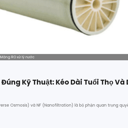
Màng RO xử lý nước
úng Kỹ Thuật: Kéo Dài Tuổi Thọ Và 
rse Osmosis) và NF (Nanofiltration) là bộ phận quan trọng quyế