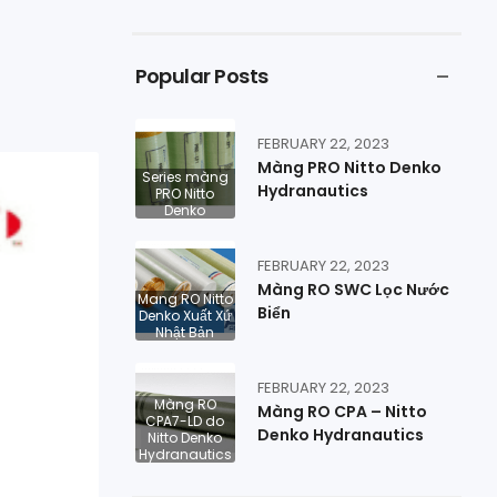
Popular Posts
FEBRUARY 22, 2023
Màng PRO Nitto Denko
Series màng
Hydranautics
PRO Nitto
Denko
FEBRUARY 22, 2023
Màng RO SWC Lọc Nước
Mang RO Nitto
Biển
Denko Xuất Xứ
Nhật Bản
FEBRUARY 22, 2023
Màng RO
Màng RO CPA – Nitto
CPA7-LD do
Denko Hydranautics
Nitto Denko
Hydranautics