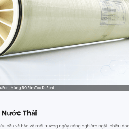
uPont Màng RO FilmTec DuPont
 Nước Thải
êu cầu về bảo vệ môi trường ngày càng nghiêm ngặt, nhiều do