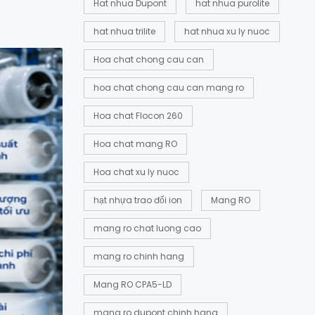
Hat nhua Dupont
hat nhua purolite
hat nhua trilite
hat nhua xu ly nuoc
Hoa chat chong cau can
hoa chat chong cau can mang ro
Hoa chat Flocon 260
Hoa chat mang RO
Hoa chat xu ly nuoc
hạt nhựa trao đổi ion
Mang RO
mang ro chat luong cao
mang ro chinh hang
Mang RO CPA5-LD
mang ro dupont chinh hang