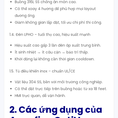
Buồng 316L SS chống ăn mòn cao.
Có thể xoay 4 hướng để phù hợp mọi layout
đường ống.
Giảm không gian lắp đặt, tối ưu chi phí thi công.
1.4. Đèn LPHO – tuổi thọ cao, hiệu suất mạnh
Hiệu suất cao gấp 3 lần đèn áp suất trung bình.
Ít sinh nhiệt → ít cáu cặn → bảo trì thấp.
Khởi động lại không cần thời gian cooldown.
1.5. Tủ điều khiển inox – chuẩn UL/CE
Vật liệu 304 SS, bền với môi trường công nghiệp.
Có thể đặt trực tiếp trên buồng hoặc từ xa 18 feet.
HMI trực quan, dễ vận hành.
2. Các ứng dụng của