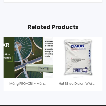
Related Products
Màng PRO-XR1 – Màng RO Nitto Denko Hydranautics
Hạt Nhựa Diaion WA30 – Mitsubishi (Japan)