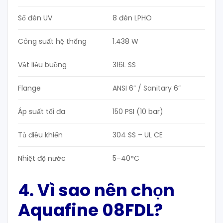
Số đèn UV
8 đèn LPHO
Công suất hệ thống
1.438 W
Vật liệu buồng
316L SS
Flange
ANSI 6” / Sanitary 6”
Áp suất tối đa
150 PSI (10 bar)
Tủ điều khiển
304 SS – UL CE
Nhiệt độ nước
5–40°C
4. Vì sao nên chọn
Aquafine 08FDL?