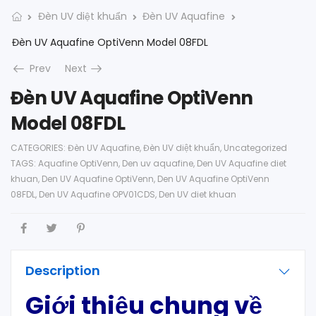
Đèn UV diệt khuẩn
Đèn UV Aquafine
Đèn UV Aquafine OptiVenn Model 08FDL
Prev
Next
Đèn UV Aquafine OptiVenn
Model 08FDL
CATEGORIES:
Đèn UV Aquafine
,
Đèn UV diệt khuẩn
,
Uncategorized
TAGS:
Aquafine OptiVenn
,
Den uv aquafine
,
Den UV Aquafine diet
khuan
,
Den UV Aquafine OptiVenn
,
Den UV Aquafine OptiVenn
08FDL
,
Den UV Aquafine OPV01CDS
,
Den UV diet khuan
Description
Giới thiệu chung
về