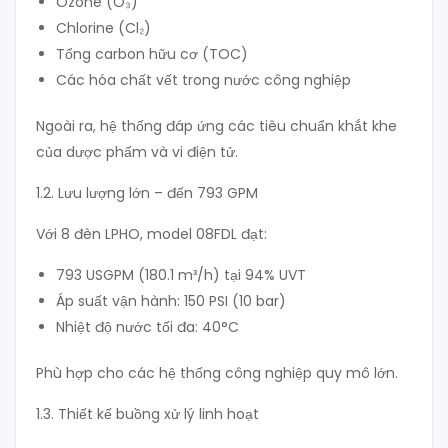
Ozone (O₃)
Chlorine (Cl₂)
Tổng carbon hữu cơ (TOC)
Các hóa chất vết trong nước công nghiệp
Ngoài ra, hệ thống đáp ứng các tiêu chuẩn khắt khe
của dược phẩm và vi điện tử.
1.2. Lưu lượng lớn – đến 793 GPM
Với 8 đèn LPHO, model 08FDL đạt:
793 USGPM (180.1 m³/h) tại 94% UVT
Áp suất vận hành: 150 PSI (10 bar)
Nhiệt độ nước tối đa: 40°C
Phù hợp cho các hệ thống công nghiệp quy mô lớn.
1.3. Thiết kế buồng xử lý linh hoạt