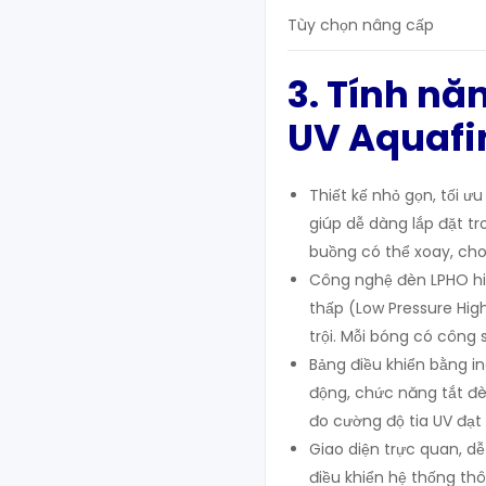
Tùy chọn nâng cấp
3
. Tính nă
UV Aquaf
Thiết kế nhỏ gọn, tối ư
giúp dễ dàng lắp đặt t
buồng có thể xoay, cho 
Công nghệ đèn LPHO hiệ
thấp (Low Pressure High
trội. Mỗi bóng có công s
Bảng điều khiển bằng in
động, chức năng tắt đè
đo cường độ tia UV đạt
Giao diện trực quan, d
điều khiển hệ thống th