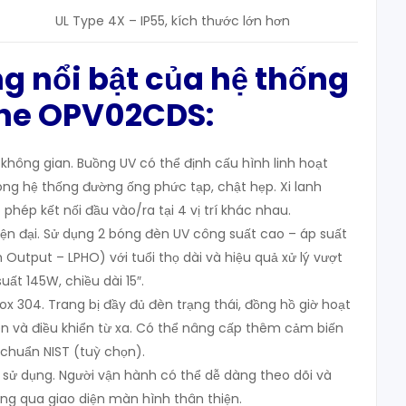
UL Type 4X – IP55, kích thước lớn hơn
ng
nổi bật
của hệ thống
ine OPV02CDS
:
u không gian. Buồng UV có thể định cấu hình linh hoạt
rong hệ thống đường ống phức tạp, chật hẹp. Xi lanh
phép kết nối đầu vào/ra tại 4 vị trí khác nhau.
n đại. Sử dụng 2 bóng đèn UV công suất cao – áp suất
 Output – LPHO) với tuổi thọ dài và hiệu quả xử lý vượt
uất 145W, chiều dài 15″.
ox 304. Trang bị đầy đủ đèn trạng thái, đồng hồ giờ hoạt
n và điều khiển từ xa. Có thể nâng cấp thêm cảm biến
 chuẩn NIST (tuỳ chọn).
ễ sử dụng. Người vận hành có thể dễ dàng theo dõi và
ông qua giao diện màn hình thân thiện.