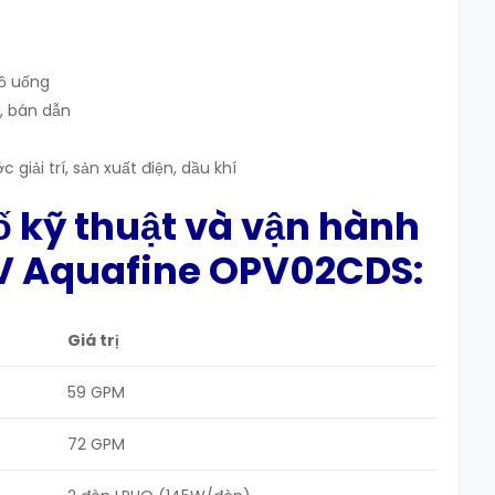
ồ uống
p, bán dẫn
giải trí, sản xuất điện, dầu khí
ố
kỹ thuật và vận hành
V Aquafine OPV02CDS:
Giá trị
59 GPM
72 GPM