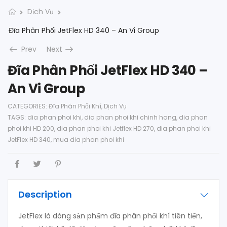
Dịch Vụ
Đĩa Phân Phối JetFlex HD 340 – An Vi Group
Prev
Next
Đĩa Phân Phối JetFlex HD 340 –
An Vi Group
CATEGORIES:
Đĩa Phân Phối Khí
,
Dịch Vụ
TAGS:
dia phan phoi khi
,
dia phan phoi khi chinh hang
,
dia phan
phoi khi HD 200
,
dia phan phoi khi Jetflex HD 270
,
dia phan phoi khi
JetFlex HD 340
,
mua dia phan phoi khi
Description
JetFlex là dòng sản phẩm đĩa phân phối khí tiên tiến,