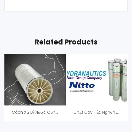
Related Products
Cách Xử Lý Nước Cứng Với Màng Lọc RO
Chất Gây Tắc Nghẽn Màng RO/NF Polyamide Composite Và Cách Xử Lý