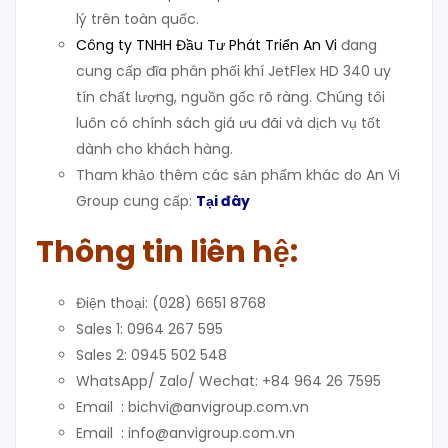
lý trên toàn quốc.
Công ty TNHH Đầu Tư Phát Triển An Vi
đang
cung cấp đĩa phân phối khí JetFlex HD 340 uy
tín chất lượng, nguồn gốc rõ ràng. Chúng tôi
luôn có chính sách giá ưu đãi và dịch vụ tốt
dành cho khách hàng.
Tham khảo thêm các sản phẩm khác do An Vi
Group cung cấp:
Tại đây
Thông tin liên hệ:
Điện thoại: (028) 6651 8768
Sales 1: 0964 267 595
Sales 2: 0945 502 548
WhatsApp/ Zalo/ Wechat: +84 964 26 7595
Email : bichvi@anvigroup.com.vn
Email : info@anvigroup.com.vn