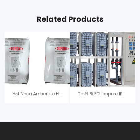
Related Products
Hạt Nhựa AmberLite HPR1200 H – Chính Hãng
Thiết Bị EDI Ionpure IP-LXM24HI-3 Xylem (Evoqua)