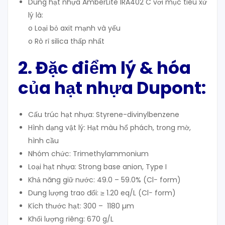
Dùng hạt nhựa AmberLite IRA402 C vơi mục tiêu xử
lý là:
o Loại bỏ axit mạnh và yếu
o Rò rỉ silica thấp nhất
2. Đặc điểm lý & hóa
của hạt nhựa Dupont:
Cấu trúc hạt nhựa:
Styrene-divinylbenzene
Hình dạng vật lý: Hạt màu hổ phách, trong mờ,
hình cầu
Nhóm chức: Trimethylammonium
Loại hạt nhựa: Strong base anion, Type I
Khả năng giữ nước: 49.0 – 59.0% (Cl− form)
Dung lượng trao đổi: ≥ 1.20 eq/L (Cl− form)
Kích thước hạt: 300 – 1180 µm
Khối lượng riêng: 670 g/L