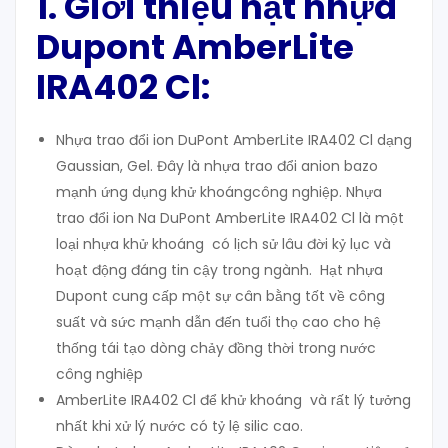
1. Giới thiệu hạt nhựa
Dupont AmberLite
IRA402 Cl:
Nhựa trao đổi ion DuPont AmberLite IRA402 Cl dạng
Gaussian, Gel. Đây là nhựa trao đổi anion bazo
mạnh ứng dụng khử khoángcông nghiệp. Nhựa
trao đổi ion Na DuPont AmberLite IRA402 Cl là một
loại nhựa khử khoáng có lịch sử lâu đời kỷ lục và
hoạt động đáng tin cậy trong ngành. Hạt nhựa
Dupont cung cấp một sự cân bằng tốt về công
suất và sức mạnh dẫn đến tuổi thọ cao cho hệ
thống tái tạo dòng chảy đồng thời trong nước
công nghiệp
AmberLite IRA402 Cl để khử khoáng và rất lý tưởng
nhất khi xử lý nước có tỷ lệ silic cao.