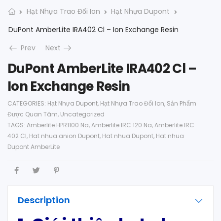
Hạt Nhựa Trao Đổi Ion
Hạt Nhựa Dupont
DuPont AmberLite IRA402 Cl – Ion Exchange Resin
Prev
Next
DuPont AmberLite IRA402 Cl –
Ion Exchange Resin
CATEGORIES:
Hạt Nhựa Dupont
,
Hạt Nhựa Trao Đổi Ion
,
Sản Phẩm
Được Quan Tâm
,
Uncategorized
TAGS:
Amberlite HPR1100 Na
,
Amberlite IRC 120 Na
,
Amberlite IRC
402 Cl
,
Hat nhua anion Dupont
,
Hat nhua Dupont
,
Hat nhua
Dupont AmberLite
Description