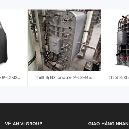
Thiết Bị CEDI IonPure IP-LXM24X-4 Xylem (Evoqua)
Thiết Bị EDI Ionpure IP-LXM45HI-3, Xylem (Evoqua)
VỀ AN VI GROUP
GIAO HÀNG NHA