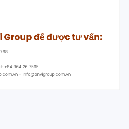
i Group
để được tư vấn
:
8768
: +84 964 26 7595
up.com.vn – info@anvigroup.com.vn