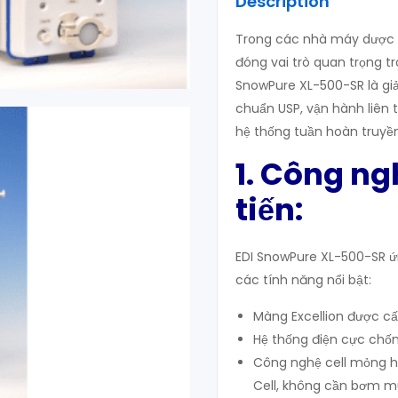
Description
Trong các nhà máy dược ph
đóng vai trò quan trọng t
SnowPure XL-500-SR là giải
chuẩn USP, vận hành liên 
hệ thống tuần hoàn truyề
1. Công ng
tiến
:
EDI SnowPure XL-500-SR 
các tính năng nổi bật:
Màng Excellion được cấp
Hệ thống điện cực chốn
Công nghệ cell mỏng h
Cell, không cần bơm m