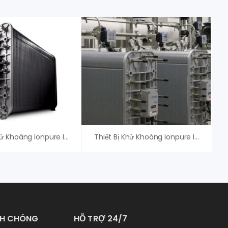
Thiết Bị Khử Khoáng Ionpure IP-LXM45Z-5, Xylem (Evoqua)
Thiết Bị Khử Khoáng Ionpure IP-LXM4X-4, Xylem (Evoqua) – Giá Tốt
NH CHÓNG
HỖ TRỢ 24/7