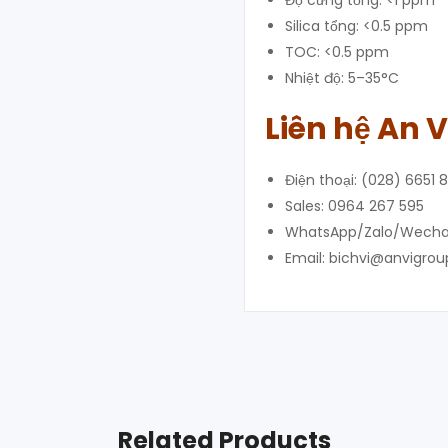
Độ cứng tổng: <1 ppm
Silica tổng: <0.5 ppm
TOC: <0.5 ppm
Nhiệt độ: 5–35°C
Liên hệ
An V
Điện thoại: (028) 6651 
Sales: 0964 267 595
WhatsApp/Zalo/Wechat
Email: bichvi@anvigro
Related Products