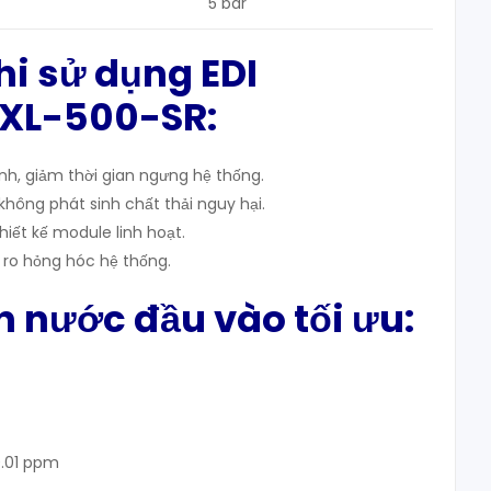
5 bar
khi sử dụng EDI
 XL-500-SR
:
ịnh, giảm thời gian ngưng hệ thống.
không phát sinh chất thải nguy hại.
iết kế module linh hoạt.
i ro hỏng hóc hệ thống.
ện nước đầu vào tối ưu
:
0.01 ppm