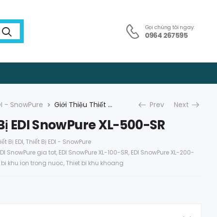
Gọi chúng tôi ngay:
0964 267595
EDI - SnowPure
Giới Thiệu Thiết Bị EDI SnowPure XL-500-SR
Prev
Next
t Bị EDI SnowPure XL-500-SR
iết Bị EDI
,
Thiết Bị EDI - SnowPure
EDI SnowPure gia tot
,
EDI SnowPure XL-100-SR
,
EDI SnowPure XL-200-
 bi khu ion trong nuoc
,
Thiet bi khu khoang