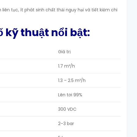
iên tục, ít phát sinh chất thải nguy hại và tiết kiệm chi
ố kỹ thuật nổi bật
:
Giá trị
1.7 m³/h
1.3 – 2.5 m³/h
Lên tới 99%
300 VDC
2–3 bar