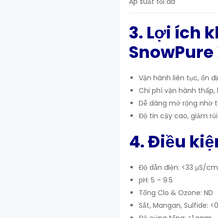
Áp suất tối đa
3. Lợi ích 
SnowPure
Vận hành liên tục, ổn đ
Chi phí vận hành thấp, 
Dễ dàng mở rộng nhờ th
Độ tin cậy cao, giảm rủ
4. Điều ki
Độ dẫn điện: <33 μS/cm
pH: 5 – 9.5
Tổng Clo & Ozone: ND
Sắt, Mangan, Sulfide: <