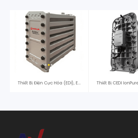
Thiết Bị Điện Cực Hóa (EDI), E-Cell MK-3PharmHT – Veolia