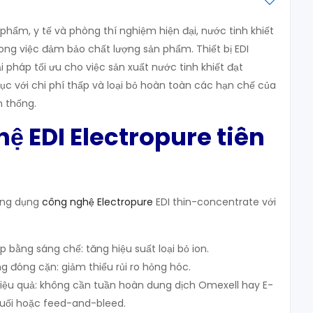
ẩm, y tế và phòng thí nghiệm hiện đại, nước tinh khiết
rong việc đảm bảo chất lượng sản phẩm. Thiết bị EDI
 pháp tối ưu cho việc sản xuất nước tinh khiết đạt
tục với chi phí thấp và loại bỏ hoàn toàn các hạn chế của
n thống.
hệ EDI Electropure tiên
ứng dụng
công nghệ Electropure
EDI thin-concentrate với
 bằng sáng chế: tăng hiệu suất loại bỏ ion.
g đóng cặn: giảm thiểu rủi ro hỏng hóc.
iệu quả: không cần tuần hoàn dung dịch Omexell hay E-
uối hoặc feed-and-bleed.