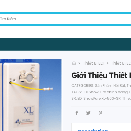
Thiết Bị EDI
Thiết Bị 
Giới Thiệu Thiế
CATEGORIES:
Sản Phẩm Nổi Bật
,
Th
TAGS:
EDI SnowPure chinh hang
,
SR
,
EDI SnowPure XL-500-SR
,
Thiet