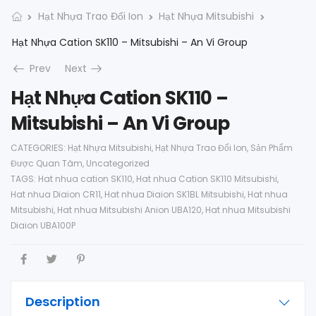
Hạt Nhựa Trao Đổi Ion
Hạt Nhựa Mitsubishi
Hạt Nhựa Cation SK110 – Mitsubishi – An Vi Group
Prev
Next
Hạt Nhựa Cation SK110 –
Mitsubishi – An Vi Group
CATEGORIES:
Hạt Nhựa Mitsubishi
,
Hạt Nhựa Trao Đổi Ion
,
Sản Phẩm
Được Quan Tâm
,
Uncategorized
TAGS:
Hat nhua cation SK110
,
Hat nhua Cation SK110 Mitsubishi
,
Hat nhua Diaion CR11
,
Hat nhua Diaion SK1BL Mitsubishi
,
Hat nhua
Mitsubishi
,
Hat nhua Mitsubishi Anion UBA120
,
Hat nhua Mitsubishi
Diaion UBA100P
Description