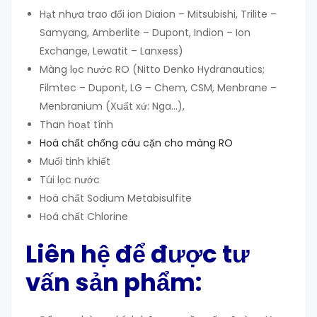
Hạt nhựa trao đổi ion Diaion – Mitsubishi, Trilite –
Samyang, Amberlite – Dupont, Indion – Ion
Exchange, Lewatit – Lanxess)
Màng lọc nước RO (Nitto Denko Hydranautics;
Filmtec – Dupont, LG – Chem, CSM, Menbrane –
Menbranium (Xuất xứ: Nga…),
Than hoạt tính
Hoá chất chống cáu cặn cho màng RO
Muối tinh khiết
Túi lọc nước
Hoá chất Sodium Metabisulfite
Hoá chất Chlorine
Liên hệ để được tư
vấn sản phẩm: