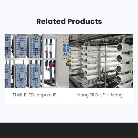
Related Products
Thiết Bị EDI Ionpure IP-LXM24HI-3 EVOQUA (USA)
Màng PRO-LF1 – Màng RO Nitto Denko Hydranautics