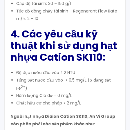
Cấp độ tái sinh: 30 – 150 g/l
Tốc độ dòng chảy tái sinh – Regenerant Flow Rate
m/h: 2 – 10
4. Các yêu cầu kỹ
thuật khi sử dụng hạt
nhựa
Cation SK110
:
Độ đục nước đầu vào < 2 NTU
Tổng Sắt nước đầu vào < 0,5 mg/L (ở dạng sắt
2+
Fe
)
Hàm lượng Clo dư = 0 mg/L
Chất hữu cơ cho phép < 2 mg/L
Ngoài hạt nhựa Diaion Cation SK110, An Vi Group
còn phân phối các sản phẩm khác như: