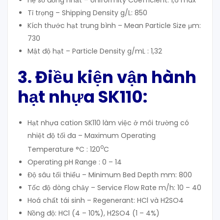
Hệ số đồng nhất – Uniformity Coefficient: 1,6 max
Tỉ trọng – Shipping Density g/L: 850
Kích thước hạt trung bình – Mean Particle Size μm:
730
Mật độ hạt – Particle Density g/mL : 1,32
3. Điều kiện vận hành
hạt nhựa SK110:
Hạt nhựa cation SK110 làm việc ở môi trường có
nhiệt độ tối đa – Maximum Operating
o
Temperature °C : 120
C
Operating pH Range : 0 – 14
Độ sâu tối thiểu – Minimum Bed Depth mm: 800
Tốc độ dòng chảy – Service Flow Rate m/h: 10 – 40
Hoá chất tái sinh – Regenerant: HCl và H2SO4
Nồng độ: HCl (4 – 10%), H2SO4 (1 – 4%)