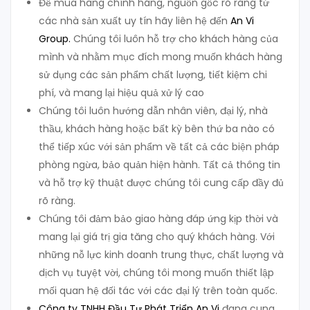
Để mua hàng chính hãng, nguồn gốc rõ ràng từ
các nhà sản xuất uy tín hãy liên hệ đến
An Vi
Group
.
Chúng tôi luôn hỗ trợ cho khách hàng của
mình và nhằm mục đích mong muốn khách hàng
sử dụng các sản phẩm chất lượng, tiết kiệm chi
phí, và mang lại hiệu quả xử lý cao
Chúng tôi luôn hướng dẫn nhân viên, đại lý, nhà
thầu, khách hàng hoặc bất kỳ bên thứ ba nào có
thể tiếp xúc với sản phẩm về tất cả các biện pháp
phòng ngừa, bảo quản hiện hành. Tất cả thông tin
và hỗ trợ kỹ thuật được chúng tôi cung cấp đầy đủ
rõ ràng.
Chúng tôi đảm bảo giao hàng đáp ứng kịp thời và
mang lại giá trị gia tăng cho quý khách hàng. Với
những nỗ lực kinh doanh trung thực, chất lượng và
dịch vụ tuyệt vời, chúng tôi mong muốn thiết lập
mối quan hệ đối tác với các đại lý trên toàn quốc.
Công ty TNHH Đầu Tư Phát Triển An Vi
đang cung