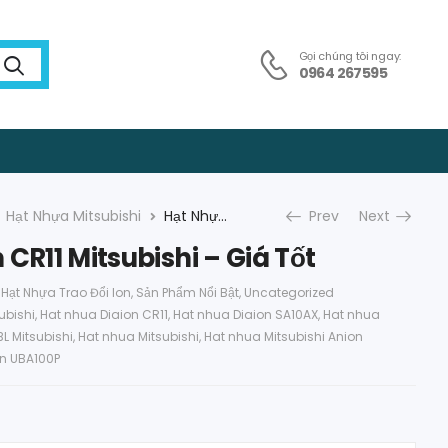
Gọi chúng tôi ngay:
0964 267595
Hạt Nhựa Mitsubishi
Hạt Nhựa Diaion CR11 Mitsubishi – Giá Tốt
Prev
Next
CR11 Mitsubishi – Giá Tốt
,
Hạt Nhựa Trao Đổi Ion
,
Sản Phẩm Nổi Bật
,
Uncategorized
ubishi
,
Hat nhua Diaion CR11
,
Hat nhua Diaion SA10AX
,
Hat nhua
L Mitsubishi
,
Hat nhua Mitsubishi
,
Hat nhua Mitsubishi Anion
on UBA100P