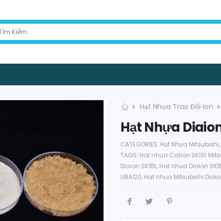
Hạt Nhựa Trao Đổi Ion
Hạt Nhựa Diaion 
CATEGORIES:
Hạt Nhựa Mitsubishi
TAGS:
Hat nhua Cation SK110 Mits
Diaion SK1BL
,
Hat nhua Diaion SK1B
UBA120
,
Hat nhua Mitsubishi Diai