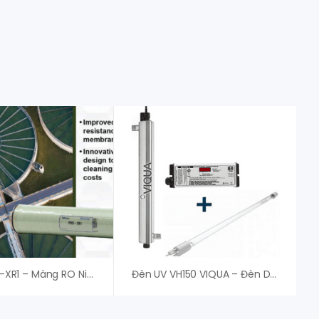
Màng PRO-XR1 – Màng RO Nitto Denko Hydranautics
Đèn UV VH150 VIQUA – Đèn Diệt Khuẩn Chất Lượng Cao