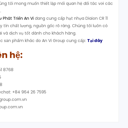
húng tôi mong muốn thiết lập mối quan hệ đối tác với các
.
 Phát Triển An Vi
đang cung cấp hạt nhựa Diaion CR 11
uy tín chất lượng, nguồn gốc rõ ràng. Chúng tôi luôn có
ãi và dịch vụ tốt dành cho khách hàng.
 sản phẩm khác do An Vi Group cung cấp:
Tại đây
ên hệ:
51 8768
5
48
chat: +84 964 26 7595
igroup.com.vn
roup.com.vn