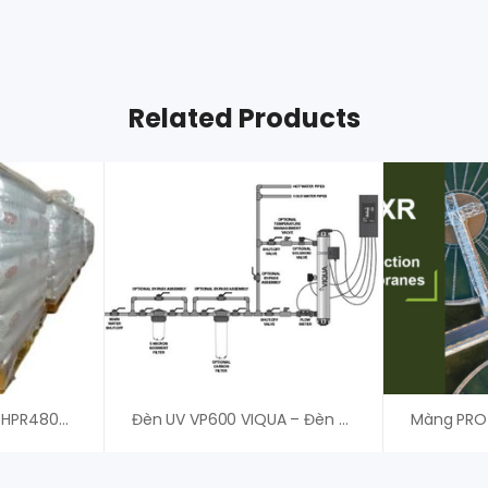
Related Products
Hạt Nhựa Amberlite HPR4800 OH – Dupont
Đèn UV VP600 VIQUA – Đèn UV Diệt Khuẩn – Giá Tốt