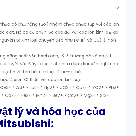
à nhựa có khả năng tạo 1 nhóm chức phức tạp với các ion
tic axít. Nó có độ chọn lọc cao đối với các ion kim loại đa
 nguyên tố kim loại chuyển tiếp như Fe(III) và Cu(II), hơn
ng công suất vận hành cao, tỷ lệ trương nở và co rút
học tuyệt vời. Đây là loại hạt nhựa được khuyến nghị cho
loại bỏ và thu hồi kim loại từ nước thải.
ựa Diaion CR11 đối với các ion kim loại:
> Ce3+ > Al3+ > La3+ > Hg2+ > UO2+ > Cu2+ > VO2+ > Pb2+
+ > Co2+ > Fe2+ > Mn2+ > Be2+ > Ca2+ > Mg2+ > Sr2+
ật lý và hóa học của
itsubishi: