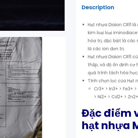
Description
Hạt nhựa Diaion CR11 l
kim loại loại iminodiace
hóa trị, đặc biệt là các
là các ion đơn trị.
Hạt nhựa Diaion CR11 cũ
thấp, và độ ổn định cơ 
quá trình tách hóa học, 
Tính chọn lọc của Hạt nh
Cr3+ > In3+ > Fe3+ 
> Ni2+ > Cd2+ > Zn2
Đặc điểm v
hạt nhựa M