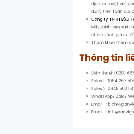
dịch vụ tuyệt vời, c
đại lý trên toàn quốc
Công ty TNHH Đầu Tư
Mitsubishi sản xuất 
chính sách giá ưu đ
Tham khảo thêm các
Thông tin li
Điện thoại: (028) 66
Sales 1: 0964 267 59
Sales 2: 0945 502 5
WhatsApp/ Zalo/ We
Email : bichvi@anv
Email : info@anvig