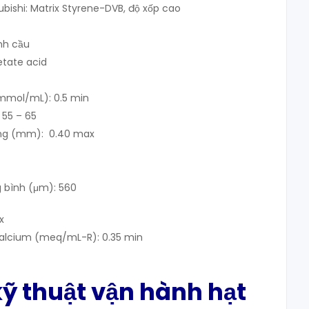
bishi: Matrix Styrene-DVB, độ xốp cao
ình cầu
tate acid
mmol/mL): 0.5 min
 55 – 65
ụng (mm): 0.40 max
g bình (μm): 560
x
Calcium (meq/mL-R): 0.35 min
ỹ thuật vận hành hạt