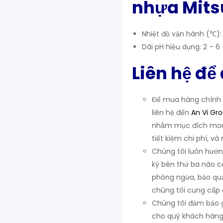
nhựa
Mits
Nhiệt độ vận hành
(℃)
Dãi pH hiệu dụng: 2 – 6
Liên hệ để
Để mua hàng chính h
liên hệ đến
An Vi Gr
nhằm mục đích mon
tiết kiệm chi phí, và
Chúng tôi luôn hướn
kỳ bên thứ ba nào c
phòng ngừa, bảo quả
chúng tôi cung cấp 
Chúng tôi đảm bảo gi
cho quý khách hàng.