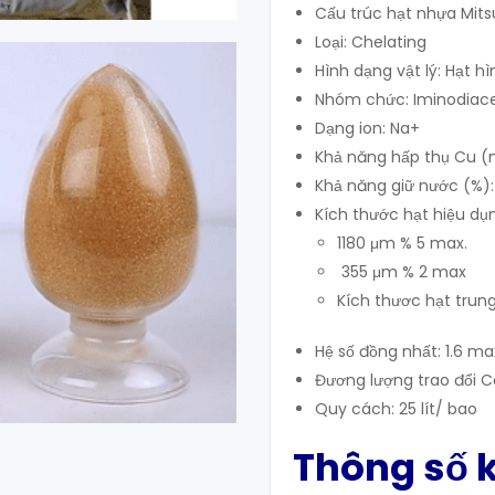
Cấu trúc hạt nhựa Mitsu
Loại: Chelating
Hình dạng vật lý: Hạt h
Nhóm chức: Iminodiace
Dạng ion: Na+
Khả năng hấp thụ Cu (
Khả năng giữ nước (%):
Kích thước hạt hiệu d
1180 μm % 5 max.
355 μm % 2 max
Kích thươc hạt trun
Hệ số đồng nhất: 1.6 ma
Đương lượng trao đổi 
Quy cách: 25 lít/ bao
Thông số k