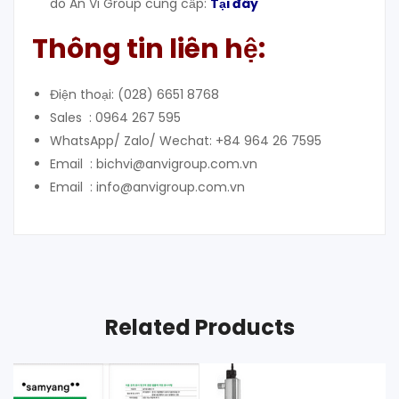
do An Vi Group cung cấp:
Tại đây
Thông tin liên hệ:
Điện thoại: (028) 6651 8768
Sales : 0964 267 595
WhatsApp/ Zalo/ Wechat: +84 964 26 7595
Email : bichvi@anvigroup.com.vn
Email : info@anvigroup.com.vn
Related Products