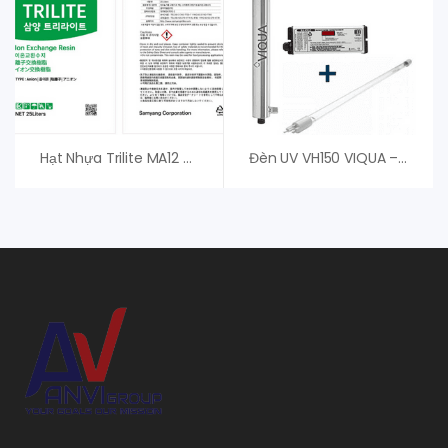
Hạt Nhựa Trilite MA12 Samyang Hàn Quốc
Đèn UV VH150 VIQUA – Đèn Diệt Khuẩn Chất Lượng Cao