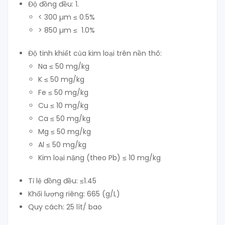
Độ đồng đều: 1.
< 300 µm ≤ 0.5%
> 850 µm ≤ 1.0%
Độ tinh khiết của kim loại trên nền thô:
Na ≤ 50 mg/kg
K ≤ 50 mg/kg
Fe ≤ 50 mg/kg
Cu ≤ 10 mg/kg
Ca ≤ 50 mg/kg
Mg ≤ 50 mg/kg
Al ≤ 50 mg/kg
Kim loại nặng (theo Pb) ≤ 10 mg/kg
Tỉ lệ đồng đều:
≤
1.45
Khối lượng riêng: 665 (g/L)
Quy cách: 25 lít/ bao