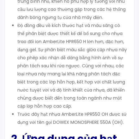
trung bình nhỏ, khiến nó phù hợp lý tưởng với nhu
cầu lưu lượng cao thường gặp trong các hệ thống
đánh bóng ngưng tụ của nhà máy điện.
Độ đồng đều về kích thước hạt và màu sáng có
thể phân biệt được thiết kế để bổ sung cho nhựa
trao đổi ion AmberLite HPR650 H lớn hơn, đặc hơn,
dạng gel. Sự phân biệt màu sắc giữa cặp nhựa này
cho phép xác nhận dễ dàng bằng hình ảnh về sự
phân tách sau khi rửa ngược. Cùng với nhau, các
loại nhựa này mang lại khả năng phân tách đặc
biệt trong các lớp hỗn hợp, kết hợp với chất lượng
nước tuyệt vời và độ tinh khiết của nhựa, đã khiến
chúng được biết đến trong toàn ngành như một
cặp lớp hỗn hợp cao cấp.
Trước đây hạt nhựa AmberLite HPR550 OH được sử
dụng với tên gọi DOWEX MONOSPHERE 550A (OH).
2. Ứng dụng của hạt