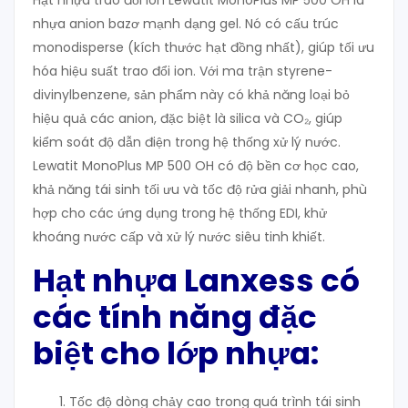
Hạt nhựa trao đổi ion Lewatit MonoPlus MP 500 OH là
nhựa anion bazơ mạnh dạng gel. Nó có cấu trúc
monodisperse (kích thước hạt đồng nhất), giúp tối ưu
hóa hiệu suất trao đổi ion. Với ma trận styrene-
divinylbenzene, sản phẩm này có khả năng loại bỏ
hiệu quả các anion, đặc biệt là silica và CO₂, giúp
kiểm soát độ dẫn điện trong hệ thống xử lý nước.
Lewatit MonoPlus MP 500 OH có độ bền cơ học cao,
khả năng tái sinh tối ưu và tốc độ rửa giải nhanh, phù
hợp cho các ứng dụng trong hệ thống EDI, khử
khoáng nước cấp và xử lý nước siêu tinh khiết.
Hạt nhựa Lanxess có
các tính năng đặc
biệt cho lớp nhựa:
Tốc độ dòng chảy cao trong quá trình tái sinh