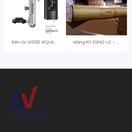
Đèn UV VH200 VIQUA – An Vi Group Cung Cấp
Màng RO ESPA2-LD – Màng RO Nitto Denko