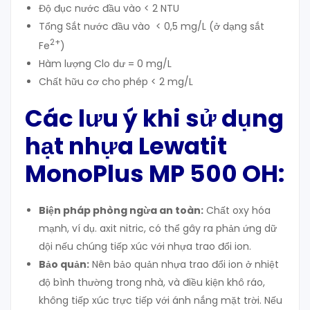
Độ đục nước đầu vào < 2 NTU
Tổng Sắt nước đầu vào < 0,5 mg/L (ở dạng sắt
2+
Fe
)
Hàm lượng Clo dư = 0 mg/L
Chất hữu cơ cho phép < 2 mg/L
Các lưu ý khi sử dụng
hạt nhựa Lewatit
MonoPlus MP 500 OH:
Biện pháp phòng ngừa an toàn:
Chất oxy hóa
mạnh, ví dụ. axit nitric, có thể gây ra phản ứng dữ
dội nếu chúng tiếp xúc với nhựa trao đổi ion.
Bảo quản:
Nên bảo quản nhựa trao đổi ion ở nhiệt
độ bình thường trong nhà, và điều kiện khô ráo,
không tiếp xúc trực tiếp với ánh nắng mặt trời. Nếu