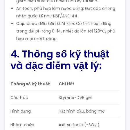
giảm hiệu suất qua nhiều chu kỳ tái sinh.
An toàn, phù hợp làm nước uống: Đạt các chứng
nhận quốc tế như NSF/ANSI 44.
Chịu được điều kiện khắt khe: Có thể hoạt động
trong dải pH rộng 0-14, nhiệt độ lên tới 120°C, phù
hợp mọi môi trường.
4. Thông số kỹ thuật
và đặc điểm vật lý:
Thông số kỹ thuật
Chi tiết
Cấu trúc
Styrene-DVB gel
Hình dạng
Hạt hình cầu, bóng mờ
Nhóm chức
Axit sulfonic (-SO₃⁻)