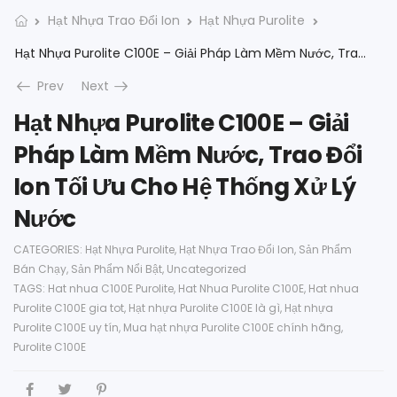
Hạt Nhựa Trao Đổi Ion
Hạt Nhựa Purolite
Hạt Nhựa Purolite C100E – Giải Pháp Làm Mềm Nước, Trao Đổi Ion Tối Ưu Cho Hệ Thống Xử Lý Nước
Prev
Next
Hạt Nhựa Purolite C100E – Giải
Pháp Làm Mềm Nước, Trao Đổi
Ion Tối Ưu Cho Hệ Thống Xử Lý
Nước
CATEGORIES:
Hạt Nhựa Purolite
,
Hạt Nhựa Trao Đổi Ion
,
Sản Phẩm
Bán Chạy
,
Sản Phẩm Nổi Bật
,
Uncategorized
TAGS:
Hat nhua C100E Purolite
,
Hat Nhua Purolite C100E
,
Hat nhua
Purolite C100E gia tot
,
Hạt nhựa Purolite C100E là gì
,
Hạt nhựa
Purolite C100E uy tín
,
Mua hạt nhựa Purolite C100E chính hãng
,
Purolite C100E