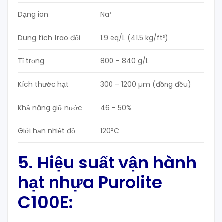
Dạng ion
Na⁺
Dung tích trao đổi
1.9 eq/L (41.5 kg/ft³)
Tỉ trọng
800 – 840 g/L
Kích thước hạt
300 – 1200 µm (đồng đều)
Khả năng giữ nước
46 – 50%
Giới hạn nhiệt độ
120°C
5. Hiệu suất vận hành
hạt nhựa Purolite
C100E: