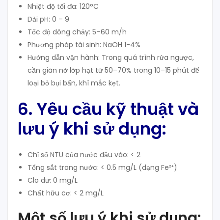
Nhiệt độ tối đa: 120°C
Dải pH: 0 – 9
Tốc độ dòng chảy: 5–60 m/h
Phương pháp tái sinh: NaOH 1-4%
Hướng dẫn vận hành: Trong quá trình rửa ngược,
cần giãn nở lớp hạt từ 50–70% trong 10–15 phút để
loại bỏ bụi bẩn, khí mắc kẹt.
6. Yêu cầu kỹ thuật và
lưu ý khi sử dụng:
Chỉ số NTU của nước đầu vào: < 2
Tổng sắt trong nước: < 0.5 mg/L (dạng Fe²⁺)
Clo dư: 0 mg/L
Chất hữu cơ: < 2 mg/L
Một số lưu ý khi sử dụng: