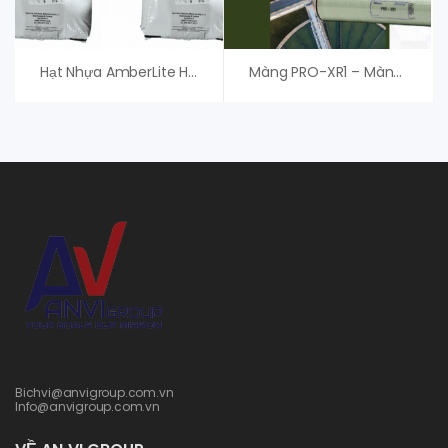
Hạt Nhựa AmberLite HPR1200 H – Chính Hãng
Màng PRO-XR1 – Màng RO Nitto Denko Hydranautics
Bichvi@anvigroup.com.vn
Info@anvigroup.com.vn