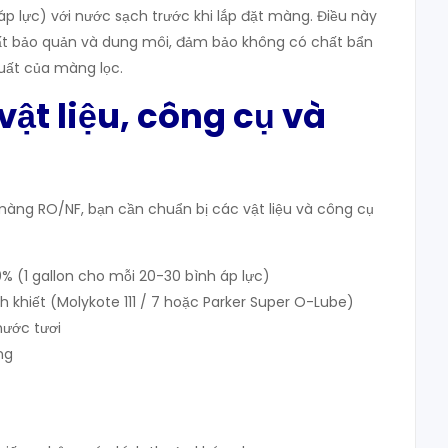
 lực) với nước sạch trước khi lắp đặt màng. Điều này
hất bảo quản và dung môi, đảm bảo không có chất bẩn
uất của màng lọc.
vật liệu, công cụ và
 màng RO/NF, bạn cần chuẩn bị các vật liệu và công cụ
% (1 gallon cho mỗi 20-30 bình áp lực)
inh khiết (Molykote 111 / 7 hoặc Parker Super O-Lube)
ước tươi
ng