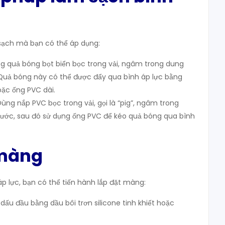
sạch mà bạn có thể áp dụng:
g quả bóng bọt biển bọc trong vải, ngâm trong dung
 Quả bóng này có thể được đẩy qua bình áp lực bằng
ặc ống PVC dài.
ùng nắp PVC bọc trong vải, gọi là “pig”, ngâm trong
nước, sau đó sử dụng ống PVC để kéo quả bóng qua bình
 màng
áp lực, bạn có thể tiến hành lắp đặt màng:
dấu đầu bằng dầu bôi trơn silicone tinh khiết hoặc