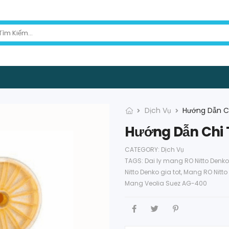
Dịch Vụ
Hướng Dẫn C
Hướng Dẫn Chi 
CATEGORY:
Dịch Vụ
TAGS:
Dai ly mang RO Nitto Denko
Nitto Denko gia tot
,
Mang RO Nitto
Mang Veolia Suez AG-400