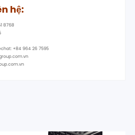
ên hệ:
51 8768
5
chat: +84 964 26 7595
igroup.com.vn
roup.com.vn