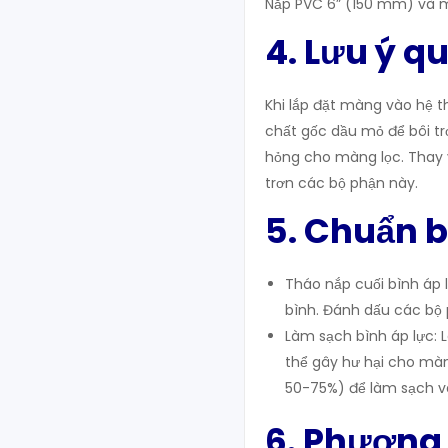
Nắp PVC 6” (150 mm) và 
4. Lưu ý q
Khi lắp đặt màng vào hệ t
chất gốc dầu mỏ để bôi tr
hỏng cho màng lọc. Thay v
trơn các bộ phận này.
5. Chuẩn b
Tháo nắp cuối bình áp 
bình. Đánh dấu các bộ ph
Làm sạch bình áp lực: 
thể gây hư hại cho màn
50-75%) để làm sạch và
6. Phương