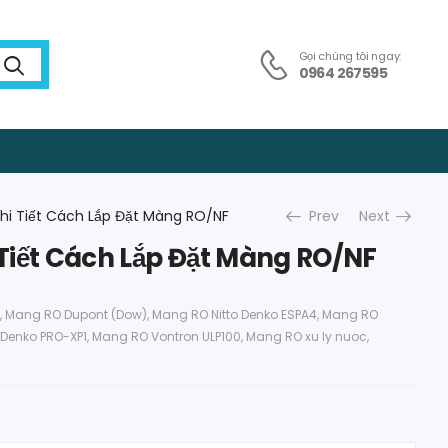
Gọi chúng tôi ngay:
0964 267595
hi Tiết Cách Lắp Đặt Màng RO/NF
Prev
Next
Tiết Cách Lắp Đặt Màng RO/NF
,
Mang RO Dupont (Dow)
,
Mang RO Nitto Denko ESPA4
,
Mang RO
 Denko PRO-XP1
,
Mang RO Vontron ULP100
,
Mang RO xu ly nuoc
,