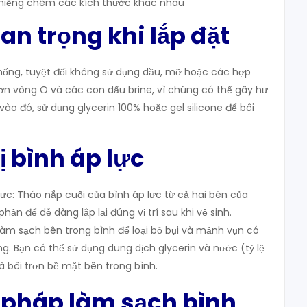
miếng chêm các kích thước khác nhau
uan trọng khi lắp đặt
hống, tuyệt đối không sử dụng dầu, mỡ hoặc các hợp
ơn vòng O và các con dấu brine, vì chúng có thể gây hư
ào đó, sử dụng glycerin 100% hoặc gel silicone để bôi
ị bình áp lực
lực: Tháo nắp cuối của bình áp lực từ cả hai bên của
ận để dễ dàng lắp lại đúng vị trí sau khi vệ sinh.
Làm sạch bên trong bình để loại bỏ bụi và mảnh vụn có
g. Bạn có thể sử dụng dung dịch glycerin và nước (tỷ lệ
 bôi trơn bề mặt bên trong bình.
 pháp làm sạch bình