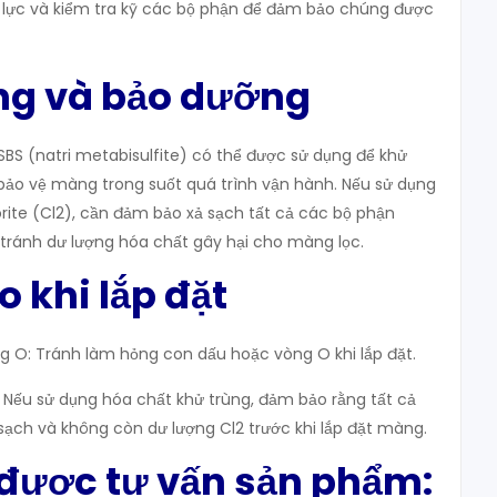
áp lực và kiểm tra kỹ các bộ phận để đảm bảo chúng được
ùng và bảo dưỡng
BS (natri metabisulfite) có thể được sử dụng để khử
 bảo vệ màng trong suốt quá trình vận hành. Nếu sử dụng
rite (Cl2), cần đảm bảo xả sạch tất cả các bộ phận
 tránh dư lượng hóa chất gây hại cho màng lọc.
o khi lắp đặt
òng O: Tránh làm hỏng con dấu hoặc vòng O khi lắp đặt.
 Nếu sử dụng hóa chất khử trùng, đảm bảo rằng tất cả
ạch và không còn dư lượng Cl2 trước khi lắp đặt màng.
 được tư vấn sản phẩm: