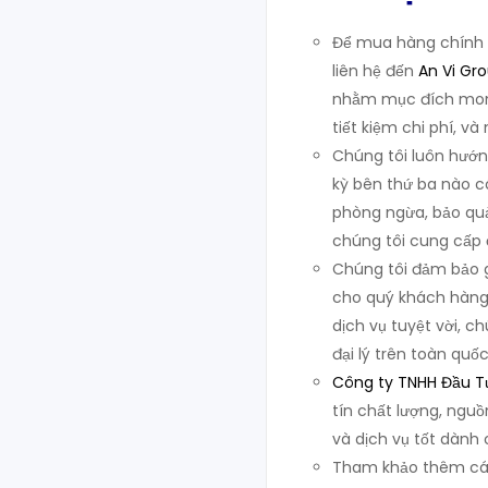
Để mua hàng chính h
liên hệ đến
An Vi Gr
nhằm mục đích mon
tiết kiệm chi phí, và
Chúng tôi luôn hướn
kỳ bên thứ ba nào c
phòng ngừa, bảo quả
chúng tôi cung cấp 
Chúng tôi đảm bảo gi
cho quý khách hàng.
dịch vụ tuyệt vời, c
đại lý trên toàn quốc
Công ty TNHH Đầu Tư
tín chất lượng, nguồ
và dịch vụ tốt dành
Tham khảo thêm các