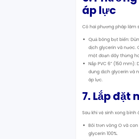
áp lực
Có hai phương pháp làm 
Quả bóng bọt biển: Dùn
dịch glycerin và nước.
một đoạn dây thừng ho
Nắp PVC 6” (150 mm): D
dung dịch glycerin và 
áp lực.
7. Lắp đặt
Sau khi vệ sinh xong bình 
Bôi trơn vòng O và con 
glycerin 100%.