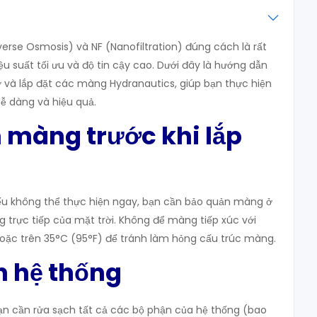
erse Osmosis) và NF (Nanofiltration) đúng cách là rất
u suất tối ưu và độ tin cậy cao. Dưới đây là hướng dẫn
dỡ và lắp đặt các màng Hydranautics, giúp bạn thực hiện
ễ dàng và hiệu quả.
n màng trước khi lắp
nếu không thể thực hiện ngay, bạn cần bảo quản màng ở
g trực tiếp của mặt trời. Không để màng tiếp xúc với
hoặc trên 35°C (95°F) để tránh làm hỏng cấu trúc màng.
h hệ thống
bạn cần rửa sạch tất cả các bộ phận của hệ thống (bao