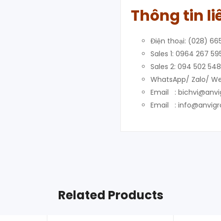
Thông tin li
Điện thoại: (028) 66
Sales 1: 0964 267 59
Sales 2: 094 502 548
WhatsApp/ Zalo/ We
Email : bichvi@anv
Email : info@anvig
Related Products