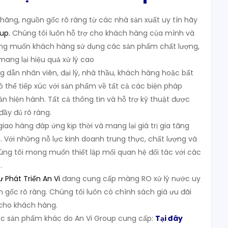
ãng, nguồn gốc rõ ràng từ các nhà sản xuất uy tín hãy
oup
.
Chúng tôi luôn hỗ trợ cho khách hàng của mình và
g muốn khách hàng sử dụng các sản phẩm chất lượng,
 mang lại hiệu quả xử lý cao
g dẫn nhân viên, đại lý, nhà thầu, khách hàng hoặc bất
ó thể tiếp xúc với sản phẩm về tất cả các biện pháp
n hiện hành. Tất cả thông tin và hỗ trợ kỹ thuật được
đầy đủ rõ ràng.
ao hàng đáp ứng kịp thời và mang lại giá trị gia tăng
 Với những nỗ lực kinh doanh trung thực, chất lượng và
húng tôi mong muốn thiết lập mối quan hệ đối tác với các
.
 Phát Triển An Vi
đang cung cấp màng RO xử lý nước uy
n gốc rõ ràng. Chúng tôi luôn có chính sách giá ưu đãi
 cho khách hàng.
 sản phẩm khác do An Vi Group cung cấp:
Tại đây