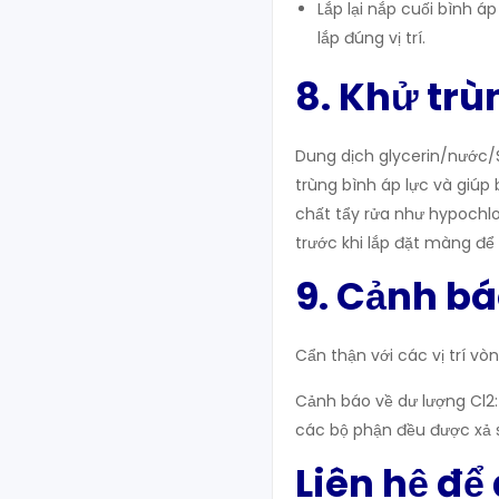
Lắp lại nắp cuối bình 
lắp đúng vị trí.
8. Khử tr
Dung dịch glycerin/nước/S
trùng bình áp lực và giúp
chất tẩy rửa như hypochlo
trước khi lắp đặt màng để
9. Cảnh bá
Cẩn thận với các vị trí v
Cảnh báo về dư lượng Cl2:
các bộ phận đều được xả s
Liên hệ để