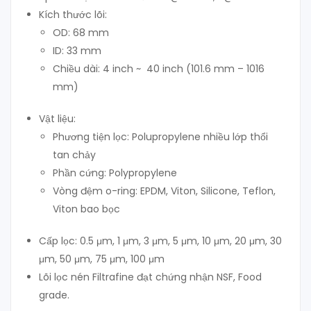
Kích thước lõi:
OD: 68 mm
ID: 33 mm
Chiều dài: 4 inch ~ 40 inch (101.6 mm – 1016
mm)
Vật liệu:
Phương tiện lọc: Polupropylene nhiều lớp thổi
tan chảy
Phần cứng: Polypropylene
Vòng đệm o-ring: EPDM, Viton, Silicone, Teflon,
Viton bao bọc
Cấp lọc: 0.5 μm, 1 μm, 3 μm, 5 μm, 10 μm, 20 μm, 30
μm, 50 μm, 75 μm, 100 μm
Lõi lọc nén Filtrafine đạt chứng nhận NSF, Food
grade.