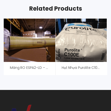
Related Products
Màng RO ESPA2-LD – Màng RO Nitto Denko
Hạt Nhựa Purolite C100E – Giải Pháp Làm Mềm Nước, Trao Đổi Ion Tối Ưu Cho Hệ Thống Xử Lý Nước