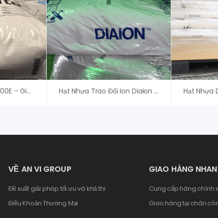
Hạt Nhựa Purolite C100E – Giải Pháp Làm Mềm Nước, Trao Đổi Ion Tối Ưu Cho Hệ Thống Xử Lý Nước
Hạt Nhựa Trao Đổi Ion Diaion SK100 – Mitsubishi
VỀ AN VI GROUP
GIAO HÀNG NHA
Đề xuất giải pháp tối ưu và khả thi
Cung cấp hàng chính x
Điều Khoản Thương Mại
Giao hàng tại chân côn