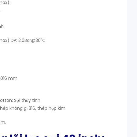
max):
n
nh
(max) DP: 2.0Bar@30℃
1016 mm
otton; Sợi thủy tinh
thép không gỉ 316, thép hộp kim
μm.