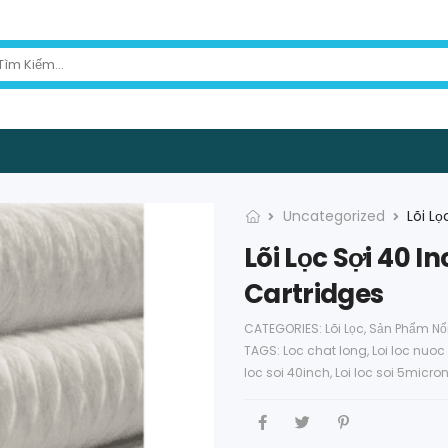
Uncategorized
Lõi Lọc Sợi 40 I
Cartridges
CATEGORIES:
Lõi Lọc
,
Sản Phẩm Nổi
TAGS:
Loc chat long
,
Loi loc nuoc
loc soi 40inch
,
Loi loc soi 5micro