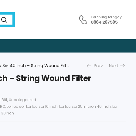
Gọi chúng tôi ngay:
0964 267595
Lõi Lọc Sợi 40 Inch – String Wound Filter Cartridges
Prev
Next
nch – String Wound Filter
 Bật
,
Uncategorized
 RO
,
Loi loc soi
,
Loi loc soi 10 inch
,
Loi loc soi 25micron 40 inch
,
Loi
n 30inch