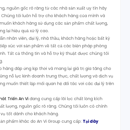
, nguồn gốc rõ ràng từ các nhà sản xuất uy tín hãy
Chúng tôi luôn hỗ trợ cho khách hàng của mình và
uốn khách hàng sử dụng các sản phẩm chất lượng,
ng lại hiệu quả xử lý cao.
ẫn nhân viên, đại lý, nhà thầu, khách hàng hoặc bất kỳ
tiếp xúc với sản phẩm về tất cả các biện pháp phòng
h. Tất cả thông tin và hỗ trợ kỹ thuật được chúng tôi
g.
 hàng đáp ứng kịp thời và mang lại giá trị gia tăng cho
ững nỗ lực kinh doanh trung thực, chất lượng và dịch vụ
ng muốn thiết lập mối quan hệ đối tác với các đại lý trên
át Triển An Vi
đang cung cấp lõi lọc chất lỏng kích
hất lượng, nguồn gốc rõ ràng. Chúng tôi luôn có chính
h vụ tốt dành cho khách hàng.
ản phẩm khác do An Vi Group cung cấp:
Tại đây