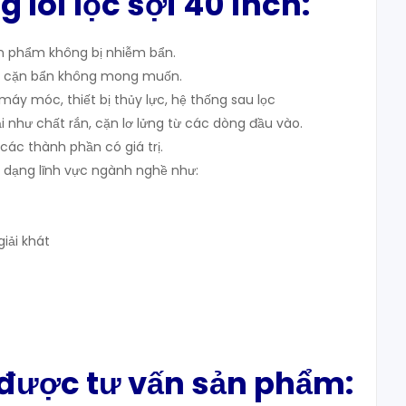
g lõi lọc sợi 40 inch
:
n phẩm không bị nhiễm bẩn.
n cặn bẩn không mong muốn.
 máy móc, thiết bị thủy lực, hệ thống sau lọc
i như chất rắn, cặn lơ lửng từ các dòng đầu vào.
 các thành phần có giá trị.
a dạng lĩnh vực ngành nghề như:
iải khát
 được tư vấn sản phẩm: