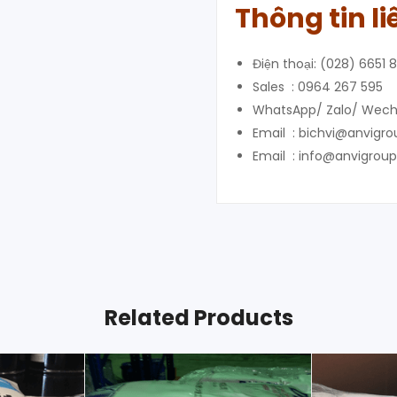
Thông tin li
Điện thoại: (028) 6651 
Sales : 0964 267 595
WhatsApp/ Zalo/ Wech
Email : bichvi@anvigr
Email : info@anvigrou
Related Products