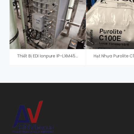
Thiết Bị EDI Ionpure IP-LXM45HI-3, Xylem (Evoqua)