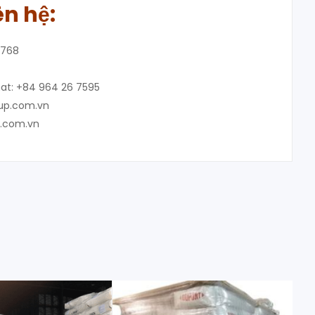
ên hệ:
8768
at: +84 964 26 7595
oup.com.vn
p.com.vn