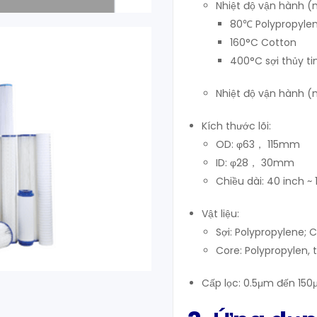
Nhiệt độ vận hành (
80℃ Polypropyle
160°C Cotton
400°C sợi thủy ti
Nhiệt độ vận hành 
Kích thước lõi:
OD: φ63， 115mm
ID: φ28， 30mm
Chiều dài: 40 inch ~
Vật liệu:
Sợi: Polypropylene; C
Core: Polypropylen, 
Cấp lọc: 0.5μm đến 150