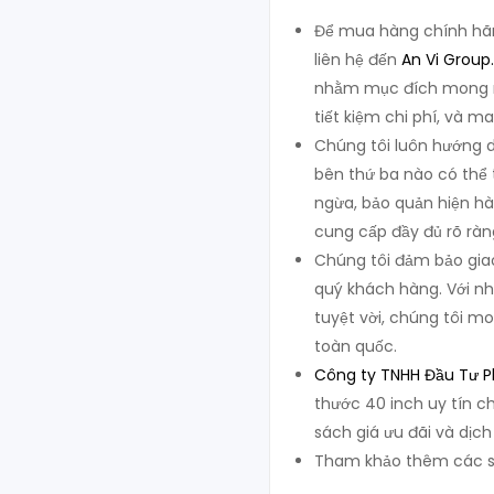
Để mua hàng chính hãng
liên hệ đến
An Vi Group
.
nhằm mục đích mong m
tiết kiệm chi phí, và ma
Chúng tôi luôn hướng d
bên thứ ba nào có thể 
ngừa, bảo quản hiện hàn
cung cấp đầy đủ rõ ràn
Chúng tôi đảm bảo giao
quý khách hàng. Với nh
tuyệt vời, chúng tôi mo
toàn quốc.
Công ty TNHH Đầu Tư Ph
thước 40 inch uy tín c
sách giá ưu đãi và dịc
Tham khảo thêm các s