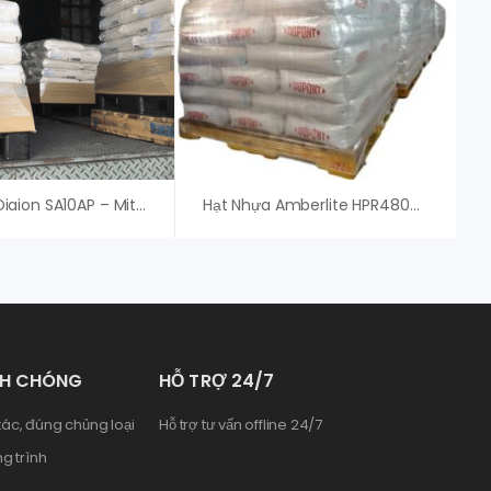
Hạt Nhựa Diaion SA10AP – Mitsubishi – Giá Tốt
Hạt Nhựa Amberlite HPR4800 OH – Dupont
NH CHÓNG
HỖ TRỢ 24/7
ác, đúng chủng loại
Hỗ trợ tư vấn offline 24/7
g trình