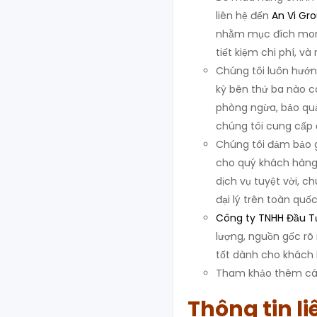
liên hệ đến
An Vi Gr
nhằm mục đích mon
tiết kiệm chi phí, và
Chúng tôi luôn hướn
kỳ bên thứ ba nào c
phòng ngừa, bảo quả
chúng tôi cung cấp 
Chúng tôi đảm bảo gi
cho quý khách hàng.
dịch vụ tuyệt vời, c
đại lý trên toàn quốc
Công ty TNHH Đầu Tư
lượng, nguồn gốc rõ 
tốt dành cho khách
Tham khảo thêm các
Thông tin li