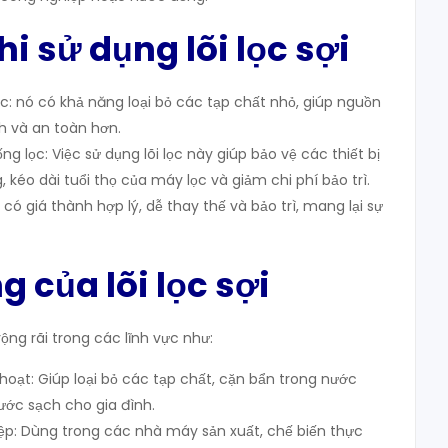
khi sử dụng lõi lọc sợi
c: nó có khả năng loại bỏ các tạp chất nhỏ, giúp nguồn
h và an toàn hơn.
ống lọc: Việc sử dụng lõi lọc này giúp bảo vệ các thiết bị
, kéo dài tuổi thọ của máy lọc và giảm chi phí bảo trì.
ọc có giá thành hợp lý, dễ thay thế và bảo trì, mang lại sự
g của lõi lọc sợi
rộng rãi trong các lĩnh vực như:
hoạt: Giúp loại bỏ các tạp chất, cặn bẩn trong nước
ớc sạch cho gia đình.
ệp: Dùng trong các nhà máy sản xuất, chế biến thực