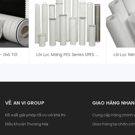
– Giá Tốt
Lõi Lọc Màng PES Series UPES – Giá Tốt Cho Khách Hàng
VỀ AN VI GROUP
GIAO HÀNG NHA
Đề xuất giải pháp tối ưu và khả thi
Cung cấp hàng chính x
Điều Khoản Thương Mại
Giao hàng tại chân côn