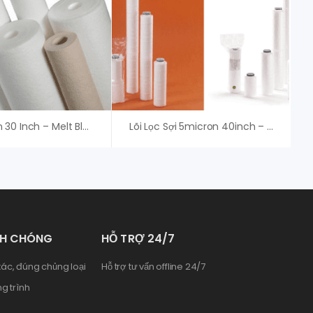
Lõi Lọc Nén 30 Inch – Melt Blown Filter
Lõi Lọc Sợi 5micron 40inch – String Wound Filter Cartridges
NH CHÓNG
HỖ TRỢ 24/7
ác, đúng chủng loại
Hỗ trợ tư vấn offline 24/7
g trình