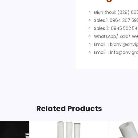
Điện thoại: (028) 66
Sales 1: 0964 267 59
Sales 2: 0945 502 5
WhatsApp/ Zalo/ We
Email : bichvi@anvi
Email : info@anvig
Related Products