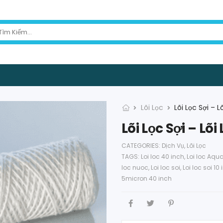
Lõi Lọc
Lõi Lọc Sợi – 
Lõi Lọc Sợi – Lõ
CATEGORIES:
Dịch Vụ
,
Lõi Lọc
TAGS:
Loi loc 40 inch
,
Loi loc Aqu
loc nuoc
,
Loi loc soi
,
Loi loc soi 10
5micron 40 inch