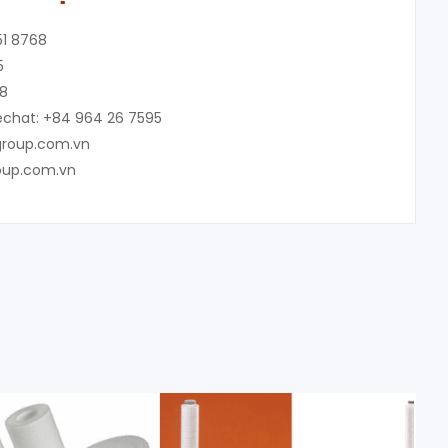
51 8768
5
48
chat: +84 964 26 7595
group.com.vn
roup.com.vn