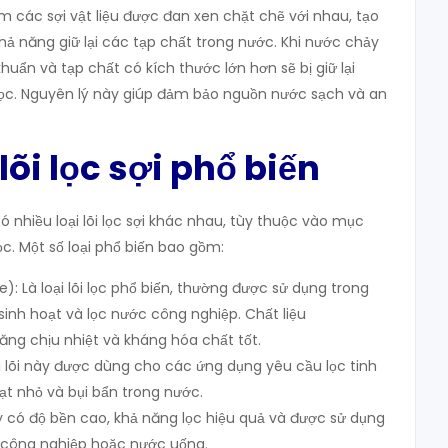
m các sợi vật liệu được đan xen chặt chẽ với nhau, tạo
ả năng giữ lại các tạp chất trong nước. Khi nước chảy
i khuẩn và tạp chất có kích thước lớn hơn sẽ bị giữ lại
lọc. Nguyên lý này giúp đảm bảo nguồn nước sạch và an
 lõi lọc sợi phổ biến
có nhiều loại lõi lọc sợi khác nhau, tùy thuộc vào mục
c. Một số loại phổ biến bao gồm:
e): Là loại lõi lọc phổ biến, thường được sử dụng trong
sinh hoạt và lọc nước công nghiệp. Chất liệu
ăng chịu nhiệt và kháng hóa chất tốt.
Loại lõi này được dùng cho các ứng dụng yêu cầu lọc tinh
hạt nhỏ và bụi bẩn trong nước.
này có độ bền cao, khả năng lọc hiệu quả và được sử dụng
c công nghiệp hoặc nước uống.