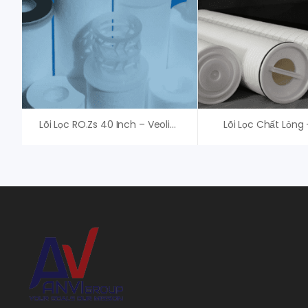
Lõi Lọc RO.Zs 40 Inch – Veolia (Suez)
Lõi Lọc Chất Lỏng 