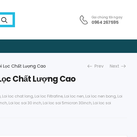
Gọi chúng tôi ngay:
0964 267595
Lõi Lọc Chất Lượng Cao
Prev
Next
i Lọc Chất Lượng Cao
a
,
Loi loc chat long
,
Loi loc Filtrafine
,
Loi loc nen
,
Loi loc nen bong
,
Loi
 inch
,
Loi loc soi 30 inch
,
Loi loc soi 5micron 30inch
,
Loi loc soi