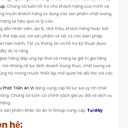
oup
.
Chúng tôi luôn hỗ trợ cho khách hàng của mình và
g muốn khách hàng sử dụng các sản phẩm chất lượng,
 mang lại hiệu quả xử lý cao.
g dẫn nhân viên, đại lý, nhà thầu, khách hàng hoặc bất
ó thể tiếp xúc với sản phẩm về tất cả các biện pháp
n hiện hành. Tất cả thông tin và hỗ trợ kỹ thuật được
đầy đủ rõ ràng.
ao hàng đáp ứng kịp thời và mang lại giá trị gia tăng
 Với những nỗ lực kinh doanh trung thực, chất lượng và
húng tôi mong muốn thiết lập mối quan hệ đối tác với các
.
 Phát Triển An Vi
đang cung cấp lõi lọc sợi uy tín chất
ràng. Chúng tôi luôn có chính sách giá ưu đãi và dịch vụ
 hàng.
 sản phẩm khác do An Vi Group cung cấp:
Tại đây
ên hệ: