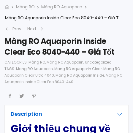
Màng RO
Màng RO Aquaporin
Màng RO Aquaporin Inside Clear Eco 8040-440 – Giá Tốt
Prev
Next
Màng RO Aquaporin Inside
Clear Eco 8040-440 – Giá Tốt
CATEGORIES:
Màng RO
,
Màng RO Aquaporin
,
Uncategorized
TAGS:
Mang RO Aquaporin
,
Mang RO Aquaporin Clear
,
Mang RO
Aquaporin Clear Ultra 4040
,
Mang RO Aquaporin Inside
,
Màng RO
Aquaporin Inside Clear Eco 8040-440
Description
Giới thiệu chung
về