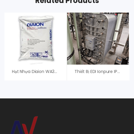
Related Products
Hạt Nhựa Diaion WA30 – Mitsubishi (Japan)
Thiết Bị EDI Ionpure IP-LXM45HI-3, Xylem (Evoqua)