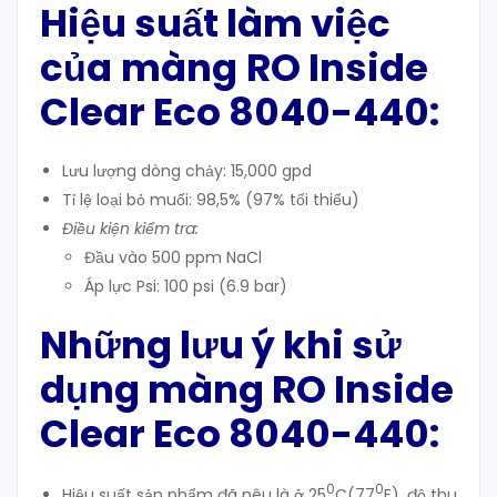
Hiệu suất làm việc
của
màng
RO Inside
Clear
Eco 8040-440:
Lưu lượng dòng chảy: 15,000 gpd
Tỉ lệ loại bỏ muối: 98,5% (97% tối thiểu)
Điều kiện kiểm tra:
Đầu vào 500 ppm NaCl
Áp lực Psi: 100 psi (6.9 bar)
Những lưu ý khi s
ử
dụng màng RO Inside
Clear
Eco 8040-440
:
0
0
Hiệu suất sản phẩm đã nêu là ở 25
C(77
F), độ thu