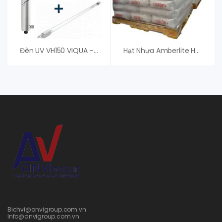
Đèn UV VH150 VIQUA – Đèn Diệt Khuẩn Chất Lượng Cao
Hạt Nhựa Amberlite HPR4800 OH – Dupont
Bichvi@anvigroup.com.vn
Info@anvigroup.com.vn