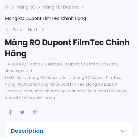
Màng RO
Màng RO Dupont
Màng RO Dupont FilmTec Chính Hãng
Prev
Next
Màng RO Dupont FilmTec Chính
Hãng
CATEGORIES:
Màng RO
,
Màng RO Dupont
,
Sản Phẩm Bán Chạy
,
Uncategorized
TAGS:
Dai ly mang RO Dupont
,
Dai ly mang RO Dupont FilmTec
,
Mang RO Dupont
,
Mang RO Dupont FilmTec
,
Mang RO Dupont
FilmTec gia tot
,
phan phoi mang ro dupont
,
RO Dupont FilmTec
,
ro
dupont filmtec chinh hang
Description