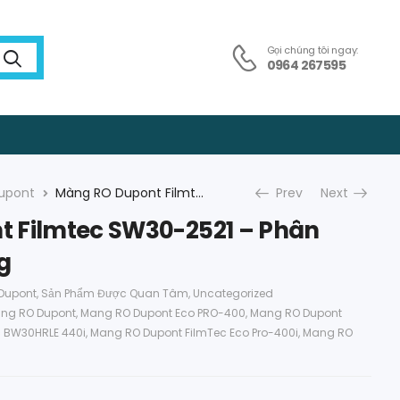
Gọi chúng tôi ngay:
0964 267595
upont
Màng RO Dupont Filmtec SW30-2521 – Phân Phối Chính Hãng
Prev
Next
 Filmtec SW30-2521 – Phân
g
Dupont
,
Sản Phẩm Được Quan Tâm
,
Uncategorized
ng RO Dupont
,
Mang RO Dupont Eco PRO-400
,
Mang RO Dupont
 BW30HRLE 440i
,
Mang RO Dupont FilmTec Eco Pro-400i
,
Mang RO