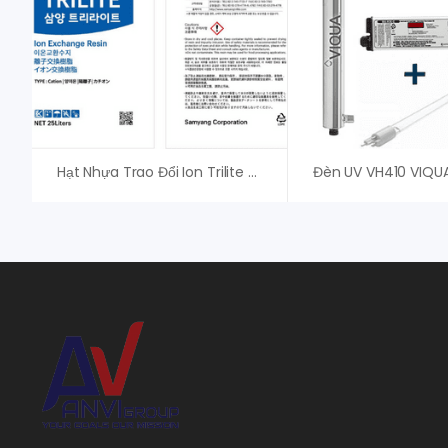
Hạt Nhựa Trao Đổi Ion Trilite MC08 – Samyang