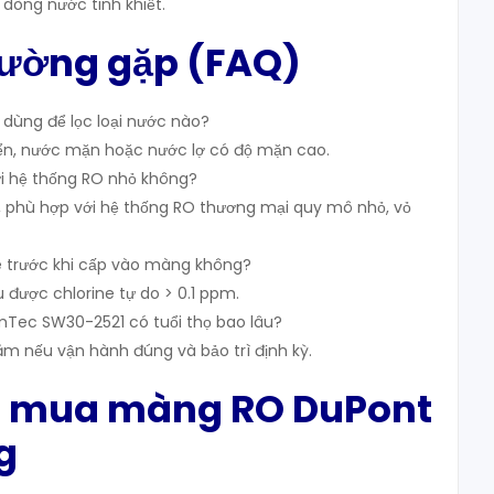
 dòng nước tinh khiết.
hường gặp (FAQ)
dùng để lọc loại nước nào?
ển, nước mặn hoặc nước lợ có độ mặn cao.
i hệ thống RO nhỏ không?
n, phù hợp với hệ thống RO thương mại quy mô nhỏ, vỏ
ne trước khi cấp vào màng không?
 được chlorine tự do > 0.1 ppm.
mTec SW30-2521 có tuổi thọ bao lâu?
ăm nếu vận hành đúng và bảo trì định kỳ.
ặt mua màng RO DuPont
g