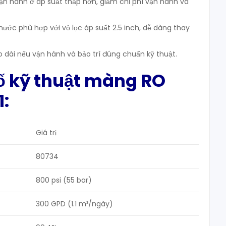
vận hành ở áp suất thấp hơn, giảm chi phí vận hành và
thước phù hợp với vỏ lọc áp suất 2.5 inch, dễ dàng thay
o dài nếu vận hành và bảo trì đúng chuẩn kỹ thuật.
ố kỹ thuật màng RO
:
Giá trị
80734
800 psi (55 bar)
300 GPD (1.1 m³/ngày)