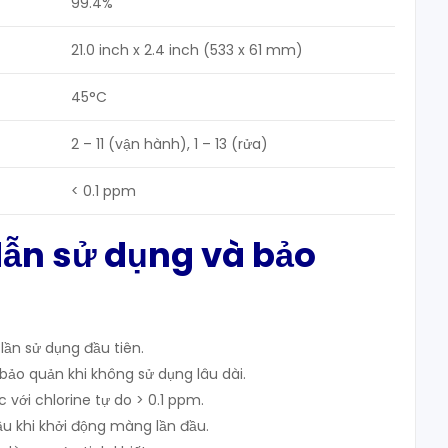
99.4%
21.0 inch x 2.4 inch (533 x 61 mm)
45°C
2 – 11 (vận hành), 1 – 13 (rửa)
< 0.1 ppm
dẫn sử dụng và bảo
ần sử dụng đầu tiên.
ảo quản khi không sử dụng lâu dài.
với chlorine tự do > 0.1 ppm.
ầu khi khởi động màng lần đầu.