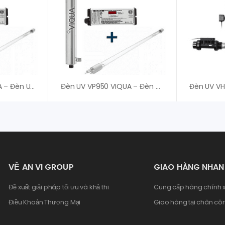
Đèn UV VH410 VIQUA – Đèn UV Diệt Khuẩn
Đèn UV VP950 VIQUA – Đèn UV Diệt Khuẩn
VỀ AN VI GROUP
GIAO HÀNG NHA
Đề xuất giải pháp tối ưu và khả thi
Cung cấp hàng chính x
Điều Khoản Thương Mại
Giao hàng tại chân côn