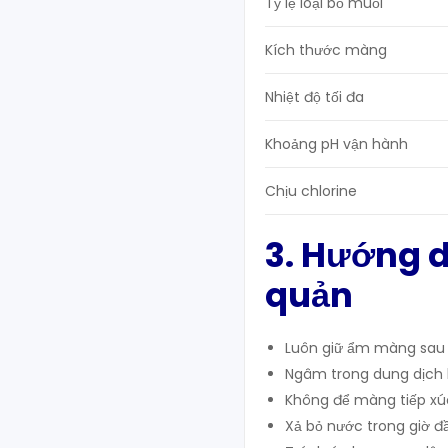
Tỷ lệ loại bỏ muối
Kích thước màng
Nhiệt độ tối đa
Khoảng pH vận hành
Chịu chlorine
3. Hướng 
quản
Luôn giữ ẩm màng sau l
Ngâm trong dung dịch b
Không để màng tiếp xúc 
Xả bỏ nước trong giờ đ