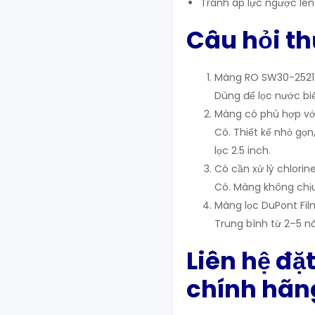
Tránh áp lực ngược lên
Câu hỏi t
Màng RO SW30-2521 
Dùng để lọc nước bi
Màng có phù hợp vớ
Có. Thiết kế nhỏ gọ
lọc 2.5 inch.
Có cần xử lý chlori
Có. Màng không chịu
Màng lọc DuPont Fil
Trung bình từ 2–5 n
Liên hệ đ
chính hãn