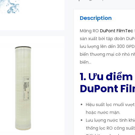
Description
Màng RO
DuPont FilmTec
sản xuất bởi tập đoàn DuPo
lưu lượng lên đến 300 GPD
biển thương mại cỡ nhỏ n
biển…
1. Ưu điểm
DuPont Fi
Hiệu suất lọc muối vượt
hoặc nước mặn.
Lưu lượng nước tinh khi
thống lọc RO công suất