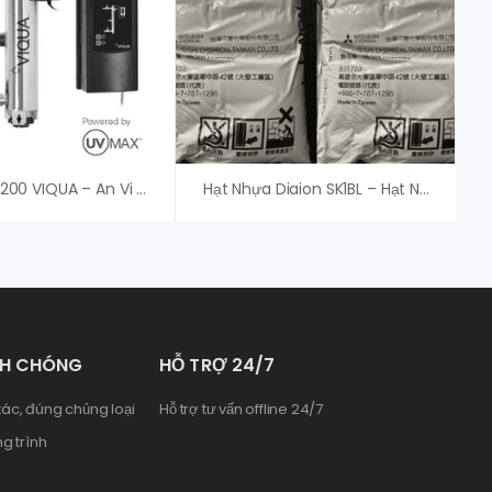
Đèn UV VH200 VIQUA – An Vi Group Cung Cấp
Hạt Nhựa Diaion SK1BL – Hạt Nhựa Mitsubishi
NH CHÓNG
HỖ TRỢ 24/7
ác, đúng chủng loại
Hỗ trợ tư vấn offline 24/7
g trình