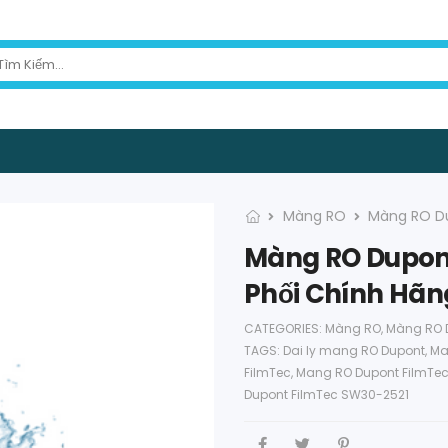
Màng RO
Màng RO D
Màng RO Dupont
Phối Chính Hãn
CATEGORIES:
Màng RO
,
Màng RO 
TAGS:
Dai ly mang RO Dupont
,
Ma
FilmTec
,
Mang RO Dupont FilmTec
Dupont FilmTec SW30-2521