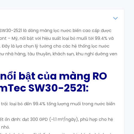
SW30-2521 là dòng màng lọc nước biển cao cấp được
nt – Mỹ, nổi bật với hiệu suất loại bỏ muối tới 99.4% và
. Đây là lựa chọn lý tưởng cho các hệ thống lọc nước
hư nhà hàng, tàu thuyền, khách sạn, khu nghỉ dưỡng ven
 nổi bật của màng RO
lmTec SW30-2521:
 trội: loại bỏ đến 99.4% tổng lượng muối trong nước biển
ết ổn định: đạt 300 GPD (~1.1 m³/ngày), phù hợp cho hệ
 nhỏ.