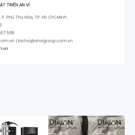
T TRIỂN AN VI
, P. Phú Thọ Hòa, TP. Hồ Chí Minh
8
267 595
.com.vn | bichvi@anvigroup.com.vn
m.vn