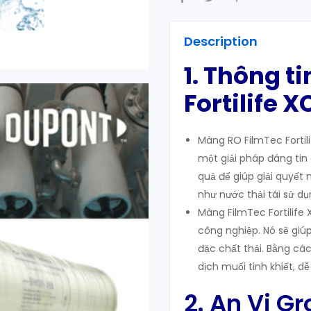
Description
1. Thông t
Fortilife X
Màng RO FilmTec Forti
một giải pháp đáng tin
quả để giúp giải quyết
như nước thải tái sử dụ
Màng FilmTec Fortilif
công nghiệp. Nó sẽ giú
đặc chất thải. Bằng cá
dịch muối tinh khiết, dễ
2. An Vi G