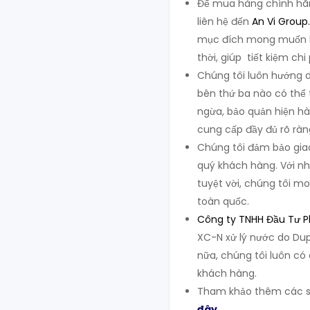
Để mua hàng chính hãng
liên hệ đến
An Vi Group
.
mục đích mong muốn k
thời, giúp tiết kiệm chi
Chúng tôi luôn hướng d
bên thứ ba nào có thể 
ngừa, bảo quản hiện hàn
cung cấp đầy đủ rõ ràn
Chúng tôi đảm bảo giao
quý khách hàng. Với nh
tuyệt vời, chúng tôi mo
toàn quốc.
Công ty TNHH Đầu Tư Ph
XC-N xử lý nước do Dup
nữa, chúng tôi luôn có 
khách hàng.
Tham khảo thêm các sả
đây