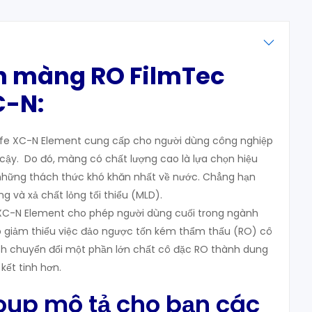
in màng RO FilmTec
C-N:
life XC-N Element cung cấp cho người dùng công nghiệp
 cậy. Do đó, màng có chất lượng cao là lựa chọn hiệu
 những thách thức khó khăn nhất về nước. Chẳng hạn
ng và xả chất lỏng tối thiểu (MLD).
e XC-N Element cho phép người dùng cuối trong ngành
p giảm thiểu việc đảo ngược tốn kém thẩm thấu (RO) cô
ch chuyển đổi một phần lớn chất cô đặc RO thành dung
 kết tinh hơn.
roup mô tả cho bạn các