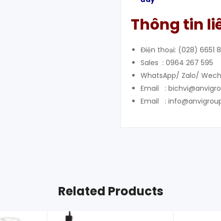
Thông tin li
Điện thoại: (028) 6651 
Sales : 0964 267 595
WhatsApp/ Zalo/ Wech
Email : bichvi@anvigr
Email : info@anvigrou
Related Products