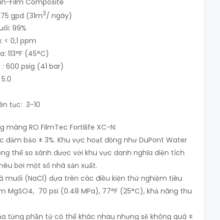
hin-Film Composite
3
375 gpd (31m
/ ngày)
uối: 99%
: < 0,1 ppm
a: 113°F (45°C)
 : 600 psig (41 bar)
 5.0
iên tục: 3-10
ụng màng RO FilmTec Fortilife XC-N:
c đảm bảo ± 3%. Khu vực hoạt động như DuPont Water
ông thể so sánh được với khu vực danh nghĩa diện tích
êu bởi một số nhà sản xuất.
à muối (NaCl) dựa trên các điều kiện thử nghiệm tiêu
m MgSO4, 70 psi (0.48 MPa), 77°F (25°C), khả năng thu
ủa từng phần tử có thể khác nhau nhưng sẽ không quá ±