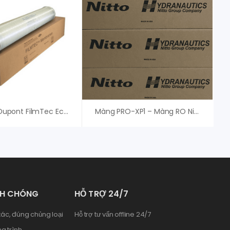
Màng RO Dupont FilmTec Eco Pro-400i
Màng PRO-XP1 – Màng RO Nitto Denko Hydranautics
NH CHÓNG
HỖ TRỢ 24/7
ác, đúng chủng loại
Hỗ trợ tư vấn offline 24/7
g trình