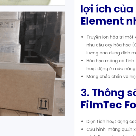
lợi ích c
Element n
Truyền ion hóa trị một v
nhu cầu oxy hóa học (CO
lượng cao dung dịch mu
Hóa học màng có tính 
hoạt động ở mức năng 
Màng chắc chắn và hiệu
3. Thông s
FilmTec Fo
Diện tích hoạt động c
Cấu hình: màng quấn x