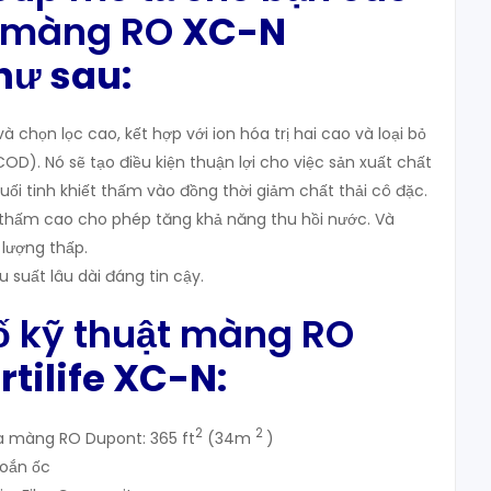
ủa màng RO
XC-N
hư sau:
à chọn lọc cao, kết hợp với ion hóa trị hai cao và loại bỏ
D). Nó sẽ tạo điều kiện thuận lợi cho việc sản xuất chất
ối tinh khiết thấm vào đồng thời giảm chất thải cô đặc.
thấm cao cho phép tăng khả năng thu hồi nước. Và
lượng thấp.
 suất lâu dài đáng tin cậy.
ố kỹ thuật màng RO
rtilife XC-N:
2
2
ủa màng RO Dupont: 365 ft
(34m
)
oắn ốc