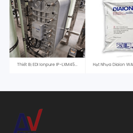
Thiết Bị EDI Ionpure IP-LXM45HI-3, Xylem (Evoqua)