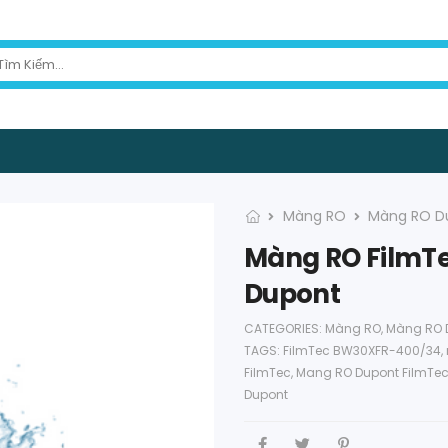
Màng RO
Màng RO D
Màng RO FilmTe
Dupont
CATEGORIES:
Màng RO
,
Màng RO 
TAGS:
FilmTec BW30XFR-400/34
,
FilmTec
,
Mang RO Dupont FilmTe
Dupont