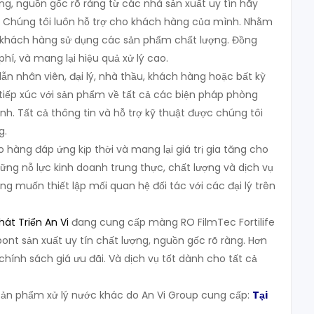
, nguồn gốc rõ ràng từ các nhà sản xuất uy tín hãy
Chúng tôi luôn hỗ trợ cho khách hàng của mình. Nhằm
hách hàng sử dụng các sản phẩm chất lượng. Đồng
 phí, và mang lại hiệu quả xử lý cao.
ẫn nhân viên, đại lý, nhà thầu, khách hàng hoặc bất kỳ
tiếp xúc với sản phẩm về tất cả các biện pháp phòng
h. Tất cả thông tin và hỗ trợ kỹ thuật được chúng tôi
g.
 hàng đáp ứng kịp thời và mang lại giá trị gia tăng cho
ững nỗ lực kinh doanh trung thực, chất lượng và dịch vụ
ng muốn thiết lập mối quan hệ đối tác với các đại lý trên
át Triển An Vi
đang cung cấp màng RO FilmTec Fortilife
ont sản xuất uy tín chất lượng, nguồn gốc rõ ràng. Hơn
chính sách giá ưu đãi. Và dịch vụ tốt dành cho tất cả
n phẩm xử lý nước khác do An Vi Group cung cấp:
Tại