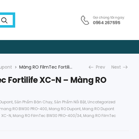
Gọi chúng tôi ngay:
0964 267595
upont
Màng RO FilmTec Fortilife XC-N – Màng RO Dupont
Prev
Next
c Fortilife XC-N – Màng RO
Dupont
,
Sản Phẩm Bán Chạy
,
Sản Phẩm Nổi Bật
,
Uncategorized
mang RO BW30 PRO-400
,
Mang RO Dupont
,
Mang RO Dupont
c XC-N
,
Mang RO FilmTec BW30 PRO-400/34
,
Mang RO FilmTec