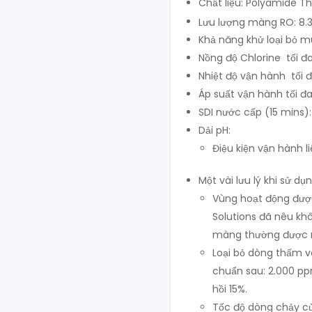
Chất liệu: Polyamide T
Lưu lượng màng RO: 8.
Khả năng khử loại bỏ m
Nồng độ Chlorine tối đa
Nhiệt độ vận hành tối đ
Áp suất vận hành tối đa
SDI nước cấp (15 mins):
Dải pH:
Điệu kiện vận hành l
Một vài lưu lý khi sử d
Vùng hoạt động đượ
Solutions đã nêu kh
màng thường được n
Loại bỏ dòng thấm v
chuẩn sau: 2.000 pp
hồi 15%.
Tốc độ dòng chảy c