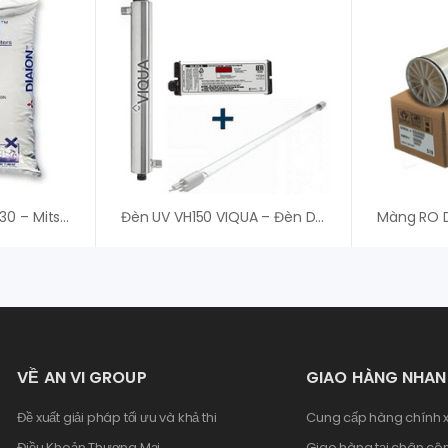
Hạt Nhựa Diaion WA30 – Mitsubishi (Japan)
Đèn UV VH150 VIQUA – Đèn Diệt Khuẩn Chất Lượng Cao
VỀ AN VI GROUP
GIAO HÀNG NHA
Đề xuất giải pháp tối ưu và khả thi
Cung cấp hàng chính x
Điều Khoản Thương Mại
Giao hàng tại chân côn