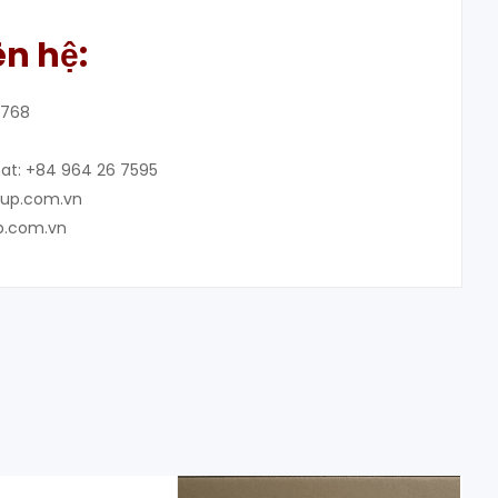
ên hệ:
8768
at: +84 964 26 7595
oup.com.vn
p.com.vn