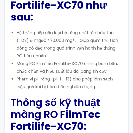
Fortilife-XC70 như
sau:
Hệ thống tiếp cận loại bỏ tổng chất rắn hòa tan
(TDS) ở mgức >70.000 mg/L . Giúp giảm thể tích
dòng cô đặc trong quá trình vận hành hệ thống
RO tiêu chuẩn.
Màng RO FilmTec Fortilife-XC70 chống bám bẩn,
chắc chắn và hiệu suất lâu dài đáng tin cậy.
Phạm vi pH rộng (pH 1 – 13) cho phép làm sạch
hiệu quả khi bị bám bẩn nghiêm trọng.
Thông số kỹ thuật
màng RO
FilmTec
Fortilife-XC70: