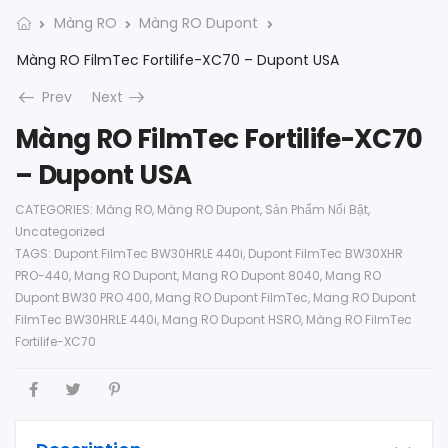
Màng RO
Màng RO Dupont
Màng RO FilmTec Fortilife-XC70 – Dupont USA
Prev
Next
Màng RO FilmTec Fortilife-XC70
– Dupont USA
CATEGORIES:
Màng RO
,
Màng RO Dupont
,
Sản Phẩm Nổi Bật
,
Uncategorized
TAGS:
Dupont FilmTec BW30HRLE 440i
,
Dupont FilmTec BW30XHR
PRO-440
,
Mang RO Dupont
,
Mang RO Dupont 8040
,
Mang RO
Dupont BW30 PRO 400
,
Mang RO Dupont FilmTec
,
Mang RO Dupont
FilmTec BW30HRLE 440i
,
Mang RO Dupont HSRO
,
Màng RO FilmTec
Fortilife-XC70