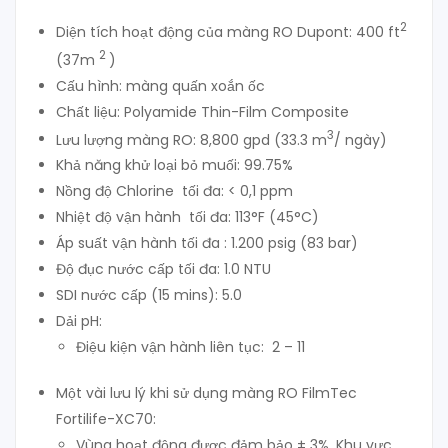
2
Diện tích hoạt động của màng RO Dupont: 400 ft
2
(37m
)
Cấu hình: màng quấn xoắn ốc
Chất liệu: Polyamide Thin-Film Composite
3
Lưu lượng màng RO: 8,800 gpd (33.3 m
/ ngày)
Khả năng khử loại bỏ muối: 99.75%
Nồng độ Chlorine tối đa: < 0,1 ppm
Nhiệt độ vận hành tối đa: 113°F (45°C)
Áp suất vận hành tối đa : 1.200 psig (83 bar)
Độ đục nước cấp tối đa: 1.0 NTU
SDI nước cấp (15 mins): 5.0
Dải pH:
Điệu kiện vận hành liên tục: 2 – 11
Một vài lưu lý khi sử dụng màng RO FilmTec
Fortilife-XC70:
Vùng hoạt động được đảm bảo ± 3%. Khu vực