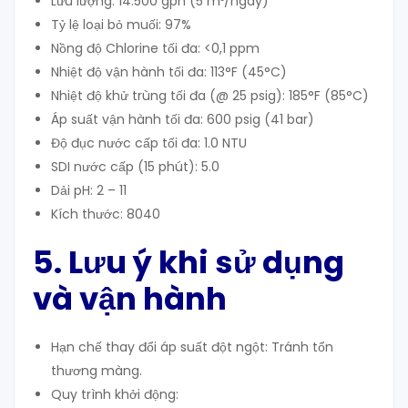
Lưu lượng: 14.500 gph (5 m³/ngày)
Tỷ lệ loại bỏ muối: 97%
Nồng độ Chlorine tối đa: <0,1 ppm
Nhiệt độ vận hành tối đa: 113°F (45°C)
Nhiệt độ khử trùng tối đa (@ 25 psig): 185°F (85°C)
Áp suất vận hành tối đa: 600 psig (41 bar)
Độ đục nước cấp tối đa: 1.0 NTU
SDI nước cấp (15 phút): 5.0
Dải pH: 2 – 11
Kích thước: 8040
5. Lưu ý khi sử dụng
và vận hành
Hạn chế thay đổi áp suất đột ngột: Tránh tổn
thương màng.
Quy trình khởi động: