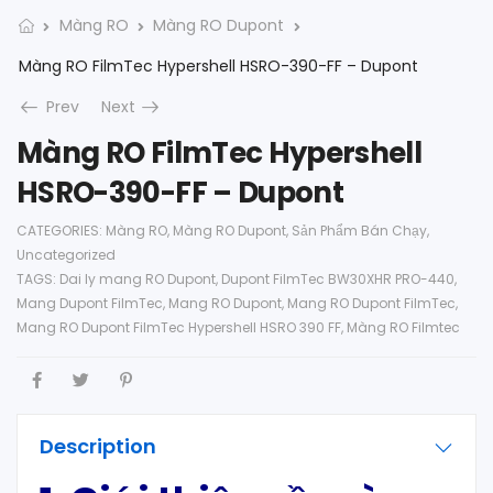
Màng RO
Màng RO Dupont
Màng RO FilmTec Hypershell HSRO-390-FF – Dupont
Prev
Next
Màng RO FilmTec Hypershell
HSRO-390-FF – Dupont
CATEGORIES:
Màng RO
,
Màng RO Dupont
,
Sản Phẩm Bán Chạy
,
Uncategorized
TAGS:
Dai ly mang RO Dupont
,
Dupont FilmTec BW30XHR PRO-440
,
Mang Dupont FilmTec
,
Mang RO Dupont
,
Mang RO Dupont FilmTec
,
Mang RO Dupont FilmTec Hypershell HSRO 390 FF
,
Màng RO Filmtec
Description