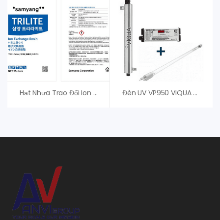
Hạt Nhựa Trao Đổi Ion Trilite MC08 – Samyang
Đèn UV VP950 VIQUA – Đèn UV Diệt Khuẩn