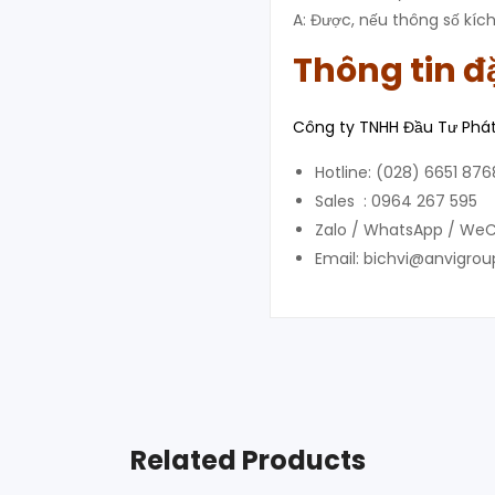
A: Được, nếu thông số kíc
Thông tin đ
Công ty TNHH Đầu Tư Phát 
Hotline: (028) 6651 876
Sales : 0964 267 595
Zalo / WhatsApp / WeC
Email: bichvi@anvigro
Related Products