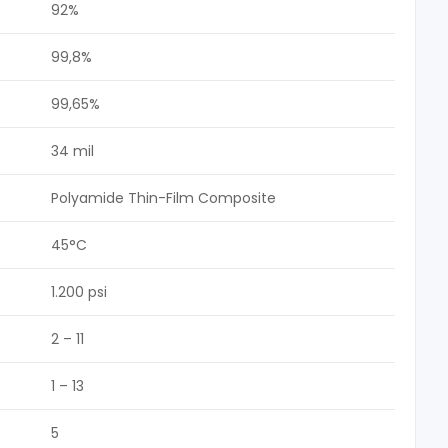
92%
99,8%
99,65%
34 mil
Polyamide Thin-Film Composite
45°C
1.200 psi
2 – 11
1 – 13
5