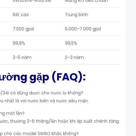
SW30XFR-400/34i
Màng RO tiêu chuẩn
Rất cao
Trung bình
7.500 gpd
6.000–7.000 gpd
99,8%
99,5%
3–5 năm
2–3 năm
hường gặp (FAQ):
34i có dùng được cho nước lợ không?
ưu nhất là với nước biển và nước siêu mặn.
àng một lần?
ước, thường 3–6 tháng/lần hoặc khi áp suất chênh tăng.
tiếp cho các model SWRO khác không?