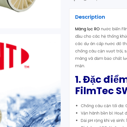
Description
Màng lọc RO
nước biển Fi
đầu cho các hệ thống khử 
các dự án cấp nước đô thị
chống cáu cặn vượt trội, 
màng và đảm bảo chất lượn
mặn.
1. Đặc điể
FilmTec S
Chống cáu cặn tối đa: G
Vận hành bền bỉ: Hoạt 
Dải pH rộng khi vệ sinh: 