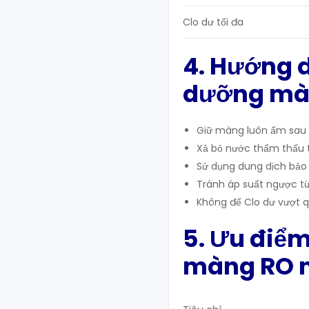
Clo dư tối đa
4. Hướng 
dưỡng màn
Giữ màng luôn ẩm sau 
Xả bỏ nước thẩm thấu t
Sử dụng dung dịch bảo 
Tránh áp suất ngược t
Không để Clo dư vượt q
5. Ưu điểm
màng RO n