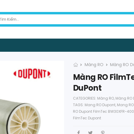
Màng RO
Màng RO D
Màng RO FilmT
DuPont
CATEGORIES:
Màng RO
,
Màng RO 
TAGS:
Mang RO Dupont
,
Mang RO 
RO Dupont FilmTec BW30XFR-400
FilmTec Dupont