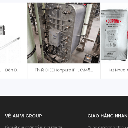
Đèn UV VH150 VIQUA – Đèn Diệt Khuẩn Chất Lượng Cao
Thiết Bị EDI Ionpure IP-LXM45HI-3, Xylem (Evoqua)
VỀ AN VI GROUP
GIAO HÀNG NHA
Đề xuất giải pháp tối ưu và khả thi
Cung cấp hàng chính x