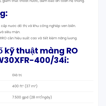
rỉ, giảm thất thoát nước, đảm bảo an toàn hệ thống.
g:
cấp nước đô thị và khu công nghiệp ven biển.
và siêu mặn.
RO cần hiệu suất cao và tiết kiệm năng lượng.
ố kỹ thuật màng RO
W30XFR-400/34i:
Giá trị
400 ft² (37 m²)
7.500 gpd (28 m³/ngày)