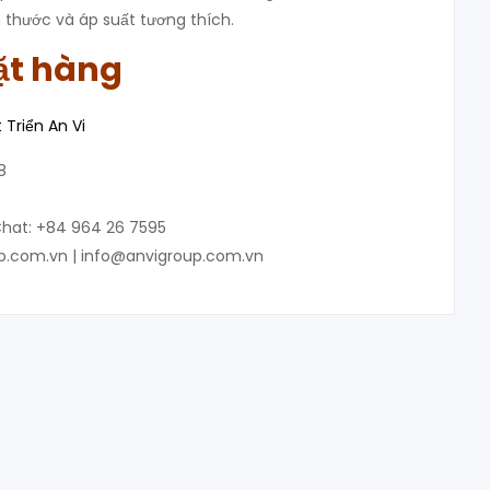
h thước và áp suất tương thích.
ặt hàng
Triển An Vi
8
hat: +84 964 26 7595
up.com.vn | info@anvigroup.com.vn