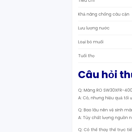
Tiêu chí
Khả năng chống cáu cặn
Lưu lượng nước
Loại bỏ muối
Tuổi thọ
Câu hỏi t
Q: Màng RO SW30XFR-400/
A: Có, nhưng hiệu quả tối 
Q: Bao lâu nên vệ sinh m
A: Tùy chất lượng nguồn n
Q: Có thể thay thế trực 