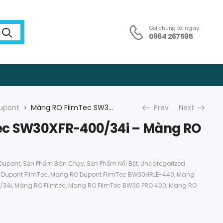
Gọi chúng tôi ngay:
0964 267595
upont
Màng RO FilmTec SW30XFR-400/34i – Màng RO DuPont
Prev
Next
ec SW30XFR-400/34i – Màng RO
Dupont
,
Sản Phẩm Bán Chạy
,
Sản Phẩm Nổi Bật
,
Uncategorized
Dupont FilmTec
,
Mang RO Dupont FilmTec BW30HRLE-440
,
Mang
/34i
,
Màng RO Filmtec
,
Mang RO FilmTec BW30 PRO 400
,
Mang RO