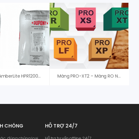
Hạt Nhựa AmberLite HPR1200 H – Chính Hãng
Màng PRO-XT2 – Màng RO Nitto Denko Hydranautics
NH CHÓNG
HỖ TRỢ 24/7
ác, đúng chủng loại
Hỗ trợ tư vấn offline 24/7