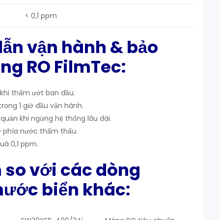
< 0,1 ppm
dẫn vận hành & bảo
g RO FilmTec:
khi thấm ướt ban đầu.
rong 1 giờ đầu vận hành.
quản khi ngừng hệ thống lâu dài.
ừ phía nước thẩm thấu.
uá 0,1 ppm.
 so với các dòng
ước biển khác: