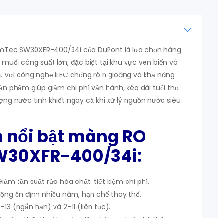
lmTec SW30XFR-400/34i của DuPont là lựa chọn hàng
muối công suất lớn, đặc biệt tại khu vực ven biển và
. Với công nghệ iLEC chống rò rỉ gioăng và khả năng
sản phẩm giúp giảm chi phí vận hành, kéo dài tuổi thọ
g nước tinh khiết ngay cả khi xử lý nguồn nước siêu
m nổi bật màng RO
W30XFR-400/34i:
iảm tần suất rửa hóa chất, tiết kiệm chi phí.
động ổn định nhiều năm, hạn chế thay thế.
1–13 (ngắn hạn) và 2–11 (liên tục).