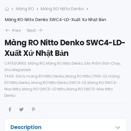
Màng RO
Màng RO Nitto Denko
Màng RO Nitto Denko SWC4-LD-Xuất Xứ Nhật Bản
Prev
Next
Màng RO Nitto Denko SWC4-LD-
Xuất Xứ Nhật Bản
CATEGORIES:
Màng RO
,
Màng RO Nitto Denko
,
Sản Phẩm Bán Chạy
,
Uncategorized
TAGS:
Dai ly mang RO Nitto Denko
,
Mang RO Nitto CPA5-LD
,
màng
RO Nitto Denko
,
Mang RO Nitto Denko SWC4-LD
,
Mang RO SWC4-
Max Nitto
,
Mang RO SWC5-LD Nitto
,
Mang RO SWC5-Max Nitto
Denko
Description