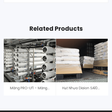
Related Products
Màng PRO-LF1 – Màng RO Nitto Denko Hydranautics
Hạt Nhựa Diaion SA10AP – Mitsubishi – Giá Tốt