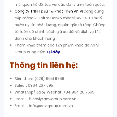
mối quan hệ đối tác với các đại lý trên toàn quốc.
Công ty TNHH Đầu Tư Phát Triển An Vi
đang cung
cấp màng RO Nitto Denko model SWC4-LD xử lý
nước uy tín chất lượng, nguồn gốc rõ ràng. Chúng
tôi luôn có chính sách giá ưu đãi và dịch vụ tốt
dành cho khách hàng.
Tham khảo thêm các sản phẩm khác do An Vi
Group cung cấp:
Tại đây
Thông tin liên hệ:
Điện thoại: (028) 6651 8768
Sales : 0964 267 595
WhatsApp/ Zalo/ Wechat: +84 964 26 7595
Email : bichvi@anvigroup.com.vn
Email : info@anvigroup.com.vn