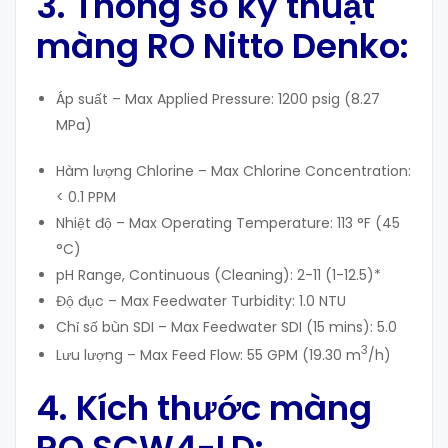
3. Thông số kỹ thuật
màng RO Nitto Denko:
Áp suất – Max Applied Pressure: 1200 psig (8.27
MPa)
Hàm lượng Chlorine – Max Chlorine Concentration:
< 0.1 PPM
Nhiệt độ – Max Operating Temperature: 113 °F (45
°C)
pH Range, Continuous (Cleaning): 2-11 (1-12.5)*
Độ đục – Max Feedwater Turbidity: 1.0 NTU
Chỉ số bùn SDI – Max Feedwater SDI (15 mins): 5.0
3
Lưu lượng – Max Feed Flow: 55 GPM (19.30 m
/h)
4. Kích thước màng