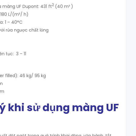
2
a màng UF Dupont: 431 ft
(40 m²
)
180 L/(m²/ h)
a: 1 – 40°C
với rửa ngược chất lỏng
ên tục: 3 – 11
 filled): 46 kg/ 95 kg
mm
mm
 ý khi sử dụng màng UF
uất đột ngột trong quá trình khởi động, vận hành, tắt