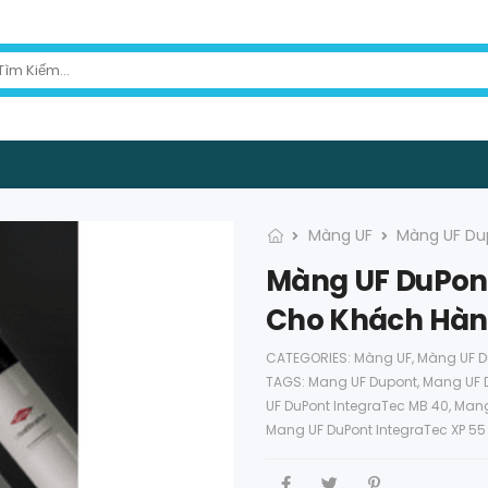
Màng UF
Màng UF Du
Màng UF DuPont
Cho Khách Hà
CATEGORIES:
Màng UF
,
Màng UF D
TAGS:
Mang UF Dupont
,
Mang UF D
UF DuPont IntegraTec MB 40
,
Mang
Mang UF DuPont IntegraTec XP 55