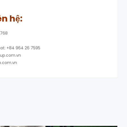
ên hệ:
8768
at: +84 964 26 7595
oup.com.vn
p.com.vn