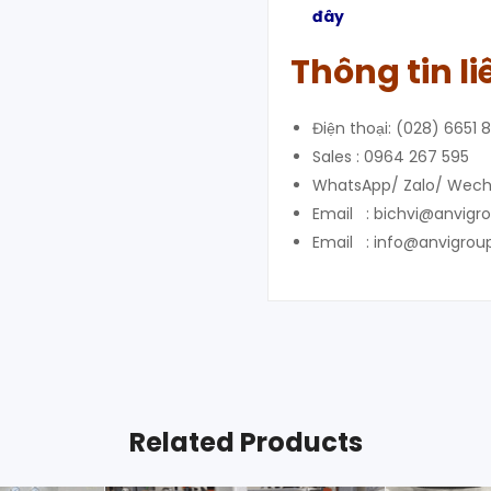
đây
Thông tin li
Điện thoại: (028) 6651 
Sales : 0964 267 595
WhatsApp/ Zalo/ Wech
Email : bichvi@anvigr
Email : info@anvigrou
Related Products