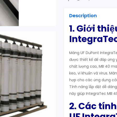
Description
1. Giới th
IntegraTe
Màng UF DuPont IntegraTec
được thiết kế để đáp ứng 
chất lượng cao, MB 40 man
keo, vi khuẩn và virus. Mà
hợp cho các ứng dụng côn
Tính năng lắp đặt dễ dàng
này giúp IntegraTec MB 40
2. Các tí
UF Integra