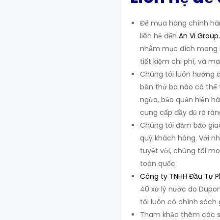
Để mua hàng chính hãng
liên hệ đến
An Vi Group
.
nhằm mục đích mong m
tiết kiệm chi phí, và ma
Chúng tôi luôn hướng d
bên thứ ba nào có thể 
ngừa, bảo quản hiện hàn
cung cấp đầy đủ rõ ràn
Chúng tôi đảm bảo giao
quý khách hàng. Với nh
tuyệt vời, chúng tôi mo
toàn quốc.
Công ty TNHH Đầu Tư Ph
40 xử lý nước do Dupon
tôi luôn có chính sách 
Tham khảo thêm các sả