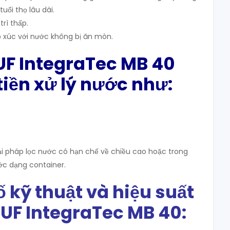
uổi thọ lâu dài.
trì thấp.
p xúc với nước không bị ăn mòn.
UF IntegraTec MB 40
iền xử lý nước như:
ải pháp lọc nước có hạn chế về chiều cao hoặc trong
ớc dạng container.
ố kỹ thuật và hiệu suất
UF IntegraTec MB 40: