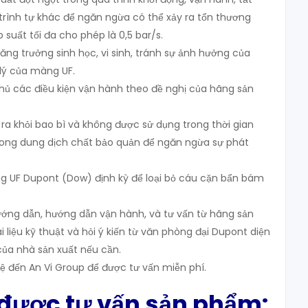
trình tự khác để ngăn ngừa có thể xảy ra tổn thương
 suất tối đa cho phép là 0,5 bar/s.
ăng trưởng sinh học, vi sinh, tránh sự ảnh hưởng của
lý của màng UF.
ủ các điều kiện vận hành theo đề nghị của hãng sản
ra khỏi bao bì và không được sử dụng trong thời gian
ong dung dịch chất bảo quản để ngăn ngừa sự phát
g UF Dupont (Dow) định kỳ để loại bỏ cáu cặn bẩn bám
ớng dẫn, hướng dẫn vận hành, và tư vấn từ hãng sản
 liệu kỹ thuật và hỏi ý kiến từ văn phòng đại Dupont diện
của nhà sản xuất nếu cần.
ệ đến An Vi Group để được tư vấn miễn phí.
 được tư vấn sản phẩm: