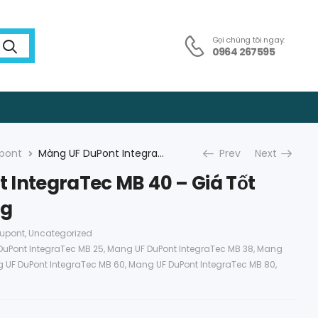
Gọi chúng tôi ngay:
0964 267595
pont
Màng UF DuPont IntegraTec MB 40 – Giá Tốt Cho Khách Hàng
Prev
Next
 IntegraTec MB 40 – Giá Tốt
ng
upont
,
Uncategorized
uPont IntegraTec MB 25
,
Mang UF DuPont IntegraTec MB 38
,
Mang
 UF DuPont IntegraTec MB 60
,
Mang UF DuPont IntegraTec MB 80
,