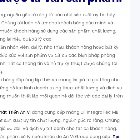
, nguồn gốc rõ ràng từ các nhà sản xuất uy tín hãy
Chúng tôi luôn hỗ trợ cho khách hàng của mình và
uốn khách hàng sử dụng các sản phẩm chất lượng,
ng lại hiệu quả xử lý cao
ẫn nhân viên, đại lý, nhà thầu, khách hàng hoặc bất kỳ
tiếp xúc với sản phẩm về tất cả các biện pháp phòng
h. Tất cả thông tin và hỗ trợ kỹ thuật được chúng tôi
g.
 hàng đáp ứng kịp thời và mang lại giá trị gia tăng cho
ững nỗ lực kinh doanh trung thực, chất lượng và dịch vụ
ng muốn thiết lập mối quan hệ đối tác với các đại lý trên
át Triển An Vi
đang cung cấp màng UF IntegraTec MB
t sản xuất uy tín chất lượng, nguồn gốc rõ ràng. Chúng
giá ưu đãi và dịch vụ tốt dành cho tất cả khách hàng.
n phẩm xử lý nước khác do An Vi Group cung cấp:
Tại