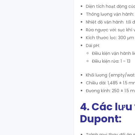
Diện tích hoạt động củ
Thông lượng vận hành: 
Nhiệt độ vận hành tối đ
Rửa ngược với: sục khí 
Kích thước lọc: 300 μm
Dải pH:
Điều kiện vận hành li
Điều kiện rửa: 1 – 13
Khối lượng (empty/water
Chiều dài: 1,485 ± 1.5 
Đường kính: 250 ± 1.5 
4. Các lưu
Dupont:
Tránh mọi thay đổi áp s