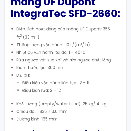
màng UF Dupont
IntegraTec SFD-2660:
Diện tích hoạt động của màng UF Dupont: 355
2
ft
(33 m²
)
Thông lượng vận hành: 110 L/(m²/ h)
Nhiệt độ vận hành tối đa: 1 – 40°C
Rửa ngược với: sục khí với rửa ngược chất lỏng
Kích thước lọc: 300 μm
Dải pH:
Điều kiện vận hành liên tục: 2 – 11
Điều kiện rửa: 2 – 12
Khối lượng (empty/water filled): 25 kg/ 41 kg
Chiều dài: 1,835 ± 3.0 mm
Đường kính: 165 mm