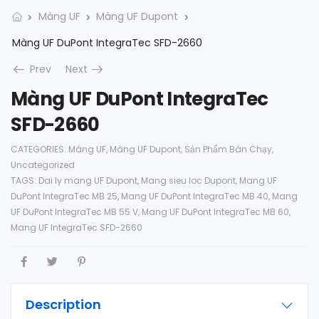
Màng UF
Màng UF Dupont
Màng UF DuPont IntegraTec SFD-2660
Prev
Next
Màng UF DuPont IntegraTec
SFD-2660
CATEGORIES:
Màng UF
,
Màng UF Dupont
,
Sản Phẩm Bán Chạy
,
Uncategorized
TAGS:
Dai ly mang UF Dupont
,
Mang sieu loc Dupont
,
Mang UF
DuPont IntegraTec MB 25
,
Mang UF DuPont IntegraTec MB 40
,
Mang
UF DuPont IntegraTec MB 55 V
,
Mang UF DuPont IntegraTec MB 60
,
Mang UF IntegraTec SFD-2660
Description