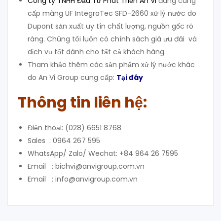
Công ty TNHH Đầu Tư Phát Triển An Vi
đang cung
cấp màng UF IntegraTec SFD-2660 xử lý nước do
Dupont sản xuất uy tín chất lượng, nguồn gốc rõ
ràng. Chúng tôi luôn có chính sách giá ưu đãi và
dịch vụ tốt dành cho tất cả khách hàng.
Tham khảo thêm các sản phẩm xử lý nước khác
do An Vi Group cung cấp:
Tại đây
Thông tin liên hệ:
Điện thoại: (028) 6651 8768
Sales : 0964 267 595
WhatsApp/ Zalo/ Wechat: +84 964 26 7595
Email : bichvi@anvigroup.com.vn
Email : info@anvigroup.com.vn