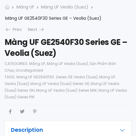
Màng UF
Màng UF Veolia (Suez)
Màng UF GE2540F30 Series GE – Veolia (Suez)
Prev
Next
Màng UF GE2540F30 Series GE –
Veolia (Suez)
CATEGORIES:
Màng UF
,
Màng UF Veolia (Suez)
,
Sản Phẩm Bán
Chạy
,
Uncategorized
TAGS:
Mang UF GE2540F30 Series GE Veolia (Suez)
,
Mang UF
Veolia (Suez)
,
Mang UF Veolia (Suez) Series GE
,
Mang UF Veolia
(Suez) Series GH
,
Mang UF Veolia (Suez) Series MW
,
Mang UF Veolia
(Suez) Series PW
Description