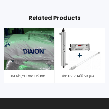
Related Products
Hạt Nhựa Trao Đổi Ion Diaion SK100 – Mitsubishi
Đèn UV VH410 VIQUA – Đèn UV Diệt Khuẩn