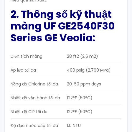
hiệu quả sản xuất.
2. Thông số kỹ thuật
màng UF GE2540F30
Series GE Veolia:
Diện tích màng
28 ft2 (2.6 m2)
Áp lực tối đa
400 psig (2,760 MPa)
Nồng độ Chlorine tối đa
20-50 ppm days
Nhiệt độ vận hành tối đa
122°F (50°C)
Nhiệt độ CIP tối đa
122°F (50°C)
Độ đục nước cấp tối đa
1.0 NTU