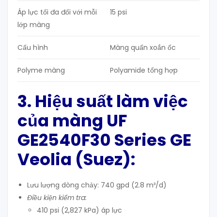
Áp lực tối đa đối với mỗi
15 psi
lớp màng
Cấu hình
Màng quấn xoắn ốc
Polyme màng
Polyamide tổng hợp
3. Hiệu suất làm việc
của màng UF
GE2540F30 Series GE
Veolia (Suez):
Lưu lượng dòng chảy: 740 gpd (2.8 m³/d)
Điều kiện kiểm tra:
410 psi (2,827 kPa) áp lực