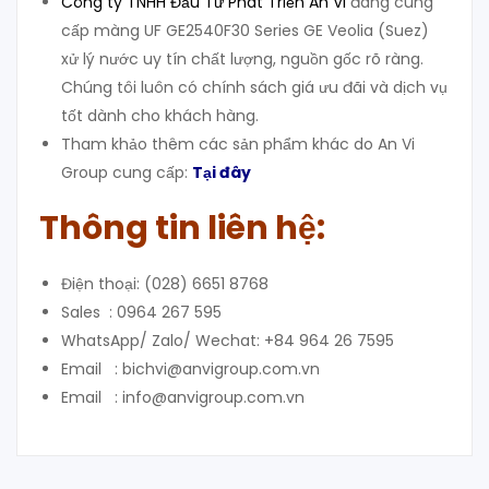
Công ty TNHH Đầu Tư Phát Triển An Vi
đang cung
cấp màng UF GE2540F30 Series GE Veolia (Suez)
xử lý nước uy tín chất lượng, nguồn gốc rõ ràng.
Chúng tôi luôn có chính sách giá ưu đãi và dịch vụ
tốt dành cho khách hàng.
Tham khảo thêm các sản phẩm khác do An Vi
Group cung cấp:
Tại đây
Thông tin liên hệ:
Điện thoại: (028) 6651 8768
Sales : 0964 267 595
WhatsApp/ Zalo/ Wechat: +84 964 26 7595
Email : bichvi@anvigroup.com.vn
Email : info@anvigroup.com.vn