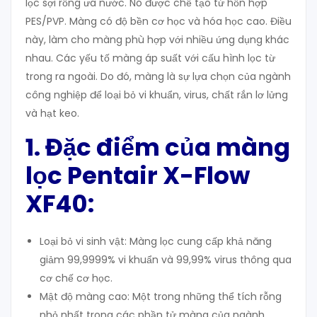
lọc sợi rỗng ưa nước. Nó được chế tạo từ hỗn hợp
PES/PVP. Màng có độ bền cơ học và hóa học cao. Điều
này, làm cho màng phù hợp với nhiều ứng dụng khác
nhau. Các yếu tố màng áp suất với cấu hình lọc từ
trong ra ngoài. Do đó, màng là sự lựa chọn của ngành
công nghiệp để loại bỏ vi khuẩn, virus, chất rắn lơ lửng
và hạt keo.
1. Đặc điểm của màng
lọc Pentair X-Flow
XF40
:
Loại bỏ vi sinh vật: Màng lọc cung cấp khả năng
giảm 99,9999% vi khuẩn và 99,99% virus thông qua
cơ chế cơ học.
Mật độ màng cao: Một trong những thể tích rỗng
nhỏ nhất trong các phần tử màng của ngành