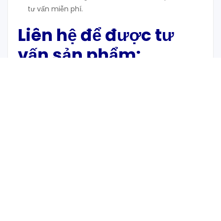
tư vấn miễn phí.
Liên hệ để được tư
vấn sản phẩm:
Để mua hàng chính hãng, nguồn gốc rõ ràng từ
các nhà sản xuất uy tín hãy liên hệ đến
An Vi
Group
.
Chúng tôi luôn hỗ trợ cho khách hàng của
mình và nhằm mục đích mong muốn khách hàng
sử dụng các sản phẩm chất lượng, tiết kiệm chi
phí, và mang lại hiệu quả xử lý cao
Chúng tôi luôn hướng dẫn nhân viên, đại lý, nhà
thầu, khách hàng hoặc bất kỳ bên thứ ba nào có
thể tiếp xúc với sản phẩm về tất cả các biện pháp
phòng ngừa, bảo quản hiện hành. Tất cả thông tin
và hỗ trợ kỹ thuật được chúng tôi cung cấp đầy đủ