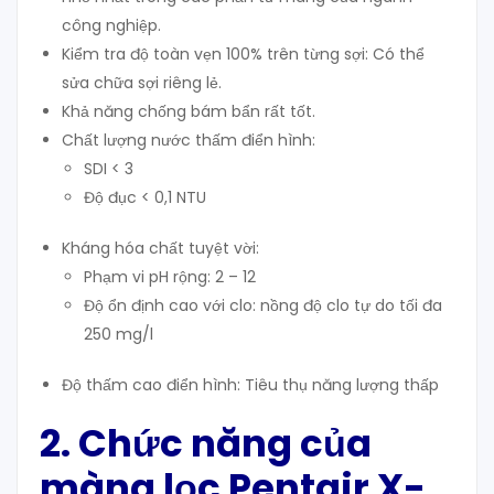
công nghiệp.
Kiểm tra độ toàn vẹn 100% trên từng sợi: Có thể
sửa chữa sợi riêng lẻ.
Khả năng chống bám bẩn rất tốt.
Chất lượng nước thấm điển hình:
SDI < 3
Độ đục < 0,1 NTU
Kháng hóa chất tuyệt vời:
Phạm vi pH rộng: 2 – 12
Độ ổn định cao với clo: nồng độ clo tự do tối đa
250 mg/l
Độ thấm cao điển hình: Tiêu thụ năng lượng thấp
2. Chức
năng
của
màng lọc Pentair X-