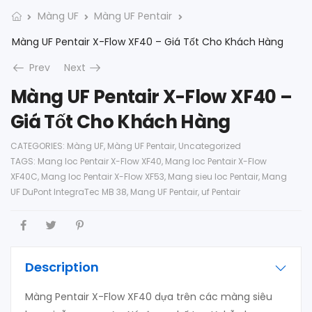
Màng UF
Màng UF Pentair
Màng UF Pentair X-Flow XF40 – Giá Tốt Cho Khách Hàng
Prev
Next
Màng UF Pentair X-Flow XF40 –
Giá Tốt Cho Khách Hàng
CATEGORIES:
Màng UF
,
Màng UF Pentair
,
Uncategorized
TAGS:
Mang loc Pentair X-Flow XF40
,
Mang loc Pentair X-Flow
XF40C
,
Mang loc Pentair X-Flow XF53
,
Mang sieu loc Pentair
,
Mang
UF DuPont IntegraTec MB 38
,
Mang UF Pentair
,
uf Pentair
Description
Màng Pentair X-Flow XF40 dựa trên các màng siêu