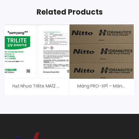
Related Products
Hạt Nhựa Trilite MA12 Samyang Hàn Quốc
Màng PRO-XP1 – Màng RO Nitto Denko Hydranautics