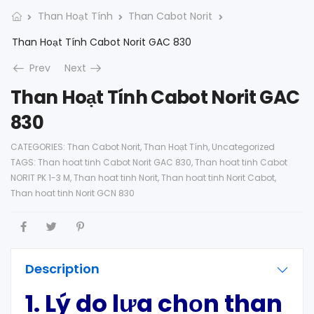
Than Hoạt Tính
Than Cabot Norit
Than Hoạt Tính Cabot Norit GAC 830
Prev
Next
Than Hoạt Tính Cabot Norit GAC
830
CATEGORIES:
Than Cabot Norit
,
Than Hoạt Tính
,
Uncategorized
TAGS:
Than hoat tinh Cabot Norit GAC 830
,
Than hoat tinh Cabot
NORIT PK 1-3 M
,
Than hoat tinh Norit
,
Than hoat tinh Norit Cabot
,
Than hoat tinh Norit GCN 830
Description
1.
Lý do lựa chọn than