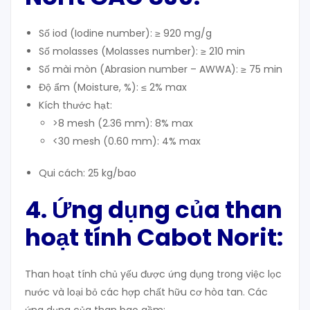
Số iod (Iodine number): ≥ 920 mg/g
Số molasses (Molasses number): ≥ 210 min
Số mài mòn (Abrasion number – AWWA): ≥ 75 min
Độ ẩm (Moisture, %): ≤ 2% max
Kích thước hạt:
>8 mesh (2.36 mm): 8% max
<30 mesh (0.60 mm): 4% max
Qui cách: 25 kg/bao
4.
Ứng dụng
của than
hoạt tính Cabot Norit:
Than hoạt tính chủ yếu được ứng dụng trong việc lọc
nước và loại bỏ các hợp chất hữu cơ hòa tan. Các