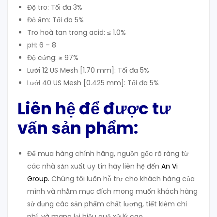
Độ tro: Tối đa 3%
Độ ẩm: Tối đa 5%
Tro hoà tan trong acid: ≤ 1.0%
pH: 6 – 8
Độ cứng: ≥ 97%
Lưới 12 US Mesh [1.70 mm]: Tối đa 5%
Lưới 40 US Mesh [0.425 mm]: Tối đa 5%
Liên hệ để được tư
vấn sản phẩm:
Để mua hàng chính hãng, nguồn gốc rõ ràng từ
các nhà sản xuất uy tín hãy liên hệ đến
An Vi
Group
.
Chúng tôi luôn hỗ trợ cho khách hàng của
mình và nhằm mục đích mong muốn khách hàng
sử dụng các sản phẩm chất lượng, tiết kiệm chi
phí, và mang lại hiệu quả xử lý cao.