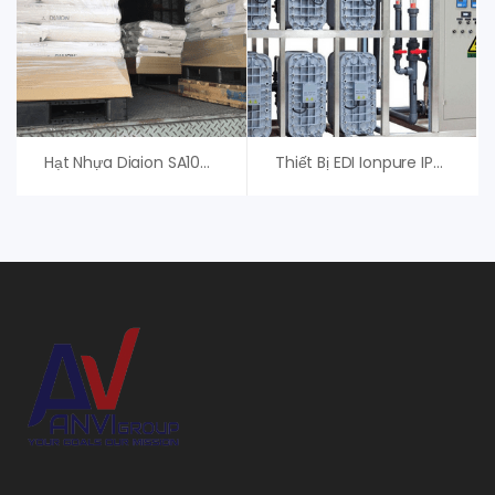
Hạt Nhựa Diaion SA10AP – Mitsubishi – Giá Tốt
Thiết Bị EDI Ionpure IP-LXM24HI-3 Xylem (Evoqua)