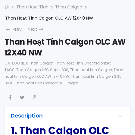
Than Hoạt Tính
Than Calgon
Than Hoạt Tính Calgon OLC AW 12X40 NW
Prev
Next
Than Hoạt Tính Calgon OLC AW
12X40 NW
CATEGORIES:
Than Calgon
,
Than Hoạt Tính
,
Uncategorized
TAGS:
Than Calgon HPC Super 830
,
Than hoat tinh Calgon
,
Than
hoat tinh Calgon OLC AW 12X40 NW
,
Than hoat tinh Calgon SGL
8X30
,
Than hoat tinh Carsorb 30 Calgon
Description
1. Than Calgon OLC