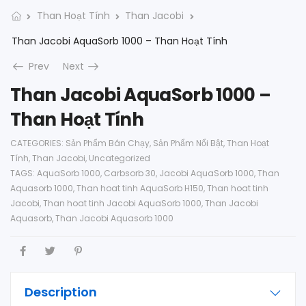
Than Hoạt Tính
Than Jacobi
Than Jacobi AquaSorb 1000 – Than Hoạt Tính
Prev
Next
Than Jacobi AquaSorb 1000 –
Than Hoạt Tính
CATEGORIES:
Sản Phẩm Bán Chạy
,
Sản Phẩm Nổi Bật
,
Than Hoạt
Tính
,
Than Jacobi
,
Uncategorized
TAGS:
AquaSorb 1000
,
Carbsorb 30
,
Jacobi AquaSorb 1000
,
Than
Aquasorb 1000
,
Than hoat tinh AquaSorb H150
,
Than hoat tinh
Jacobi
,
Than hoat tinh Jacobi AquaSorb 1000
,
Than Jacobi
Aquasorb
,
Than Jacobi Aquasorb 1000
Description