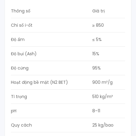
Thông số
Giá trị
Chỉ số i-ốt
≥ 850
Độ ẩm
≤ 5%
Độ bụi (Ash)
15%
Độ cứng
95%
Hoạt động bề mặt (N2 BET)
900 m²/g
Tỉ trọng
510 kg/m³
pH
8–11
Quy cách
25 kg/bao