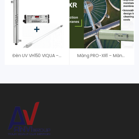
Đèn UV VH150 VIQUA – Đèn Diệt Khuẩn Chất Lượng Cao
Màng PRO-XR1 – Màng RO Nitto Denko Hydranautics