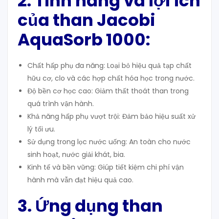
2. Tính
n
ăng và
l
ợi
í
ch
c
ủa
t
han Jacobi
AquaSorb 1000
:
Chất hấp phụ đa năng: Loại bỏ hiệu quả tạp chất
hữu cơ, clo và các hợp chất hóa học trong nước.
Độ bền cơ học cao: Giảm thất thoát than trong
quá trình vận hành.
Khả năng hấp phụ vượt trội: Đảm bảo hiệu suất xử
lý tối ưu.
Sử dụng trong lọc nước uống: An toàn cho nước
sinh hoạt, nước giải khát, bia.
Kinh tế và bền vững: Giúp tiết kiệm chi phí vận
hành mà vẫn đạt hiệu quả cao.
3. Ứng
dụng than