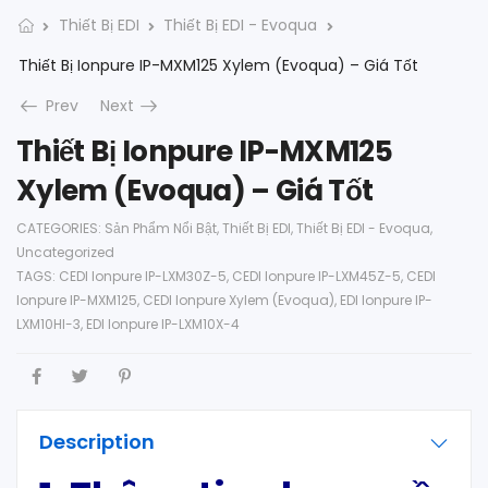
Thiết Bị EDI
Thiết Bị EDI - Evoqua
Thiết Bị Ionpure IP-MXM125 Xylem (Evoqua) – Giá Tốt
Prev
Next
Thiết Bị Ionpure IP-MXM125
Xylem (Evoqua) – Giá Tốt
CATEGORIES:
Sản Phẩm Nổi Bật
,
Thiết Bị EDI
,
Thiết Bị EDI - Evoqua
,
Uncategorized
TAGS:
CEDI Ionpure IP-LXM30Z-5
,
CEDI Ionpure IP-LXM45Z-5
,
CEDI
Ionpure IP-MXM125
,
CEDI Ionpure Xylem (Evoqua)
,
EDI Ionpure IP-
LXM10HI-3
,
EDI Ionpure IP-LXM10X-4
Description