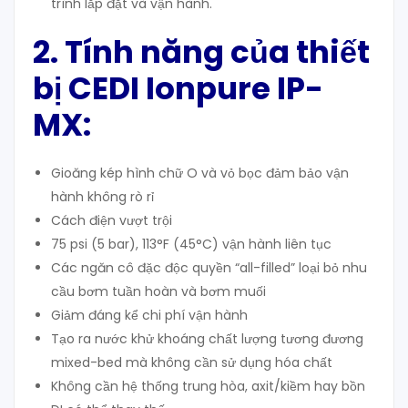
trình lắp đặt và vận hành.
2. Tính năng của thiết
bị C
EDI Ionpure IP
-
MX:
Gioăng kép hình chữ O và vỏ bọc đảm bảo vận
hành không rò rỉ
Cách điện vượt trội
75 psi (5 bar), 113°F (45°C) vận hành liên tục
Các ngăn cô đặc độc quyền “all-filled” loại bỏ nhu
cầu bơm tuần hoàn và bơm muối
Giảm đáng kể chi phí vận hành
Tạo ra nước khử khoáng chất lượng tương đương
mixed-bed mà không cần sử dụng hóa chất
Không cần hệ thống trung hòa, axit/kiềm hay bồn