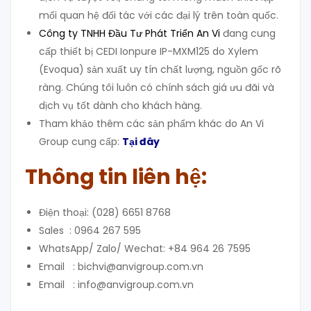
mối quan hệ đối tác với các đại lý trên toàn quốc.
Công ty TNHH Đầu Tư Phát Triển An Vi
đang cung
cấp thiết bị CEDI Ionpure IP-MXM125 do Xylem
(Evoqua) sản xuất uy tín chất lượng, nguồn gốc rõ
ràng. Chúng tôi luôn có chính sách giá ưu đãi và
dịch vụ tốt dành cho khách hàng.
Tham khảo thêm các sản phẩm khác do An Vi
Group cung cấp:
Tại đây
Thông tin liên hệ:
Điện thoại: (028) 6651 8768
Sales : 0964 267 595
WhatsApp/ Zalo/ Wechat: +84 964 26 7595
Email : bichvi@anvigroup.com.vn
Email : info@anvigroup.com.vn