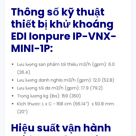
T
hông số kỹ thuật
thiết bị khử khoáng
EDI Ionpure IP-VNX-
MINI-1P:
Lưu lượng sản phẩm tối thiểu m3/h (gpm): 6.0
(26.4)
Lưu lượng danh nghĩa m3/h (gpm): 12.0 (52.8)
Lưu lượng tối đa m3/h (gpm): 17.9 (79.2)
Trọng lượng kg (Ibs): 159 (350)
Kích thước: L x C ~ 168 cm (66.14“) x 50.8 mm
(20”)
Hiệu suất vận hành