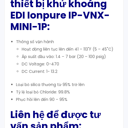
thiết bị khử khoáng
EDI Ionpure IP-VNX-
MINI-1P:
Thông số vận hành
Hoạt động liên tục lên đến 41 – 113˚F (5 – 45˚C)
Áp suất đầu vào: 1.4 – 7 bar (20 – 100 psig)
DC Voltage: 0-470
DC Current: 1- 13.2
Loại bỏ silica thường từ 95% trở lên
Tỷ lệ loại bỏ Chloride: 99.8%
Phục hồi lên đến 90 – 95%
Liên hệ để được tư
vấn sản phẩm: