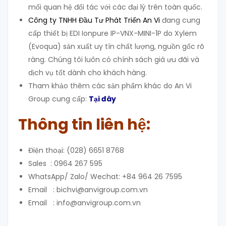
mối quan hệ đối tác với các đại lý trên toàn quốc.
Công ty TNHH Đầu Tư Phát Triển An Vi
đang cung
cấp thiết bị EDI Ionpure IP-VNX-MINI-1P do Xylem
(Evoqua) sản xuất uy tín chất lượng, nguồn gốc rõ
ràng. Chúng tôi luôn có chính sách giá ưu đãi và
dịch vụ tốt dành cho khách hàng.
Tham khảo thêm các sản phẩm khác do An Vi
Group cung cấp:
Tại đây
Thông tin liên hệ:
Điện thoại: (028) 6651 8768
Sales : 0964 267 595
WhatsApp/ Zalo/ Wechat: +84 964 26 7595
Email : bichvi@anvigroup.com.vn
Email : info@anvigroup.com.vn