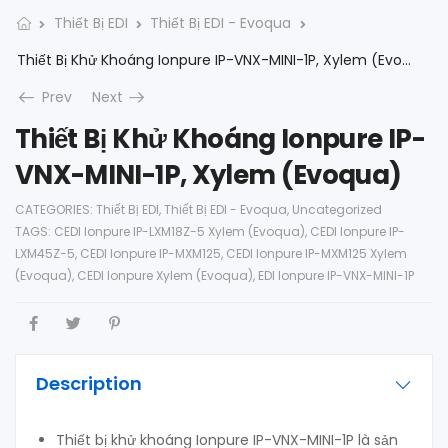
Thiết Bị EDI
Thiết Bị EDI - Evoqua
Thiết Bị Khử Khoáng Ionpure IP-VNX-MINI-1P, Xylem (Evoqua)
Prev
Next
Thiết Bị Khử Khoáng Ionpure IP-
VNX-MINI-1P, Xylem (Evoqua)
CATEGORIES:
Thiết Bị EDI
,
Thiết Bị EDI - Evoqua
,
Uncategorized
TAGS:
CEDI Ionpure IP-LXM18Z-5 Xylem (Evoqua)
,
CEDI Ionpure IP-
LXM45Z-5
,
CEDI Ionpure IP-MXM125
,
CEDI Ionpure IP-MXM125 Xylem
(Evoqua)
,
CEDI Ionpure Xylem (Evoqua)
,
EDI Ionpure IP-VNX-MINI-1P
Description
Thiết bị khử khoáng Ionpure IP-VNX-MINI-1P là sản