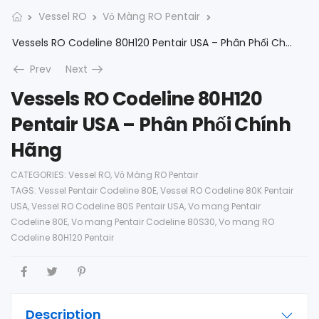
Vessel RO
Vỏ Màng RO Pentair
Vessels RO Codeline 80H120 Pentair USA – Phân Phối Chính Hãng
Prev
Next
Vessels RO Codeline 80H120
Pentair USA – Phân Phối Chính
Hãng
CATEGORIES:
Vessel RO
,
Vỏ Màng RO Pentair
TAGS:
Vessel Pentair Codeline 80E
,
Vessel RO Codeline 80K Pentair
USA
,
Vessel RO Codeline 80S Pentair USA
,
Vo mang Pentair
Codeline 80E
,
Vo mang Pentair Codeline 80S30
,
Vo mang RO
Codeline 80H120 Pentair
Description