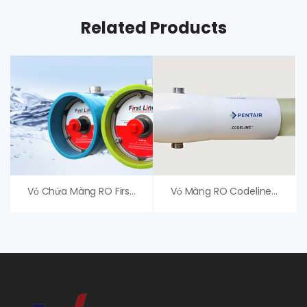
Related Products
Vỏ Chứa Màng RO First Line F80-600S Kiểu Side Port
Vỏ Màng RO Codeline 80S45 Pentair USA