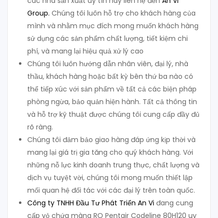
các nhà sản xuất uy tín hãy liên hệ đến
An Vi
Group
.
Chúng tôi luôn hỗ trợ cho khách hàng của
mình và nhằm mục đích mong muốn khách hàng
sử dụng các sản phẩm chất lượng, tiết kiệm chi
phí, và mang lại hiệu quả xử lý cao
Chúng tôi luôn hướng dẫn nhân viên, đại lý, nhà
thầu, khách hàng hoặc bất kỳ bên thứ ba nào có
thể tiếp xúc với sản phẩm về tất cả các biện pháp
phòng ngừa, bảo quản hiện hành. Tất cả thông tin
và hỗ trợ kỹ thuật được chúng tôi cung cấp đầy đủ
rõ ràng.
Chúng tôi đảm bảo giao hàng đáp ứng kịp thời và
mang lại giá trị gia tăng cho quý khách hàng. Với
những nỗ lực kinh doanh trung thực, chất lượng và
dịch vụ tuyệt vời, chúng tôi mong muốn thiết lập
mối quan hệ đối tác với các đại lý trên toàn quốc.
Công ty TNHH Đầu Tư Phát Triển An Vi
đang cung
cấp vỏ chứa màng RO Pentair Codeline 80H120 uy