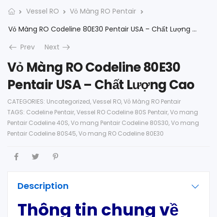
Vessel RO
Vỏ Màng RO Pentair
Vỏ Màng RO Codeline 80E30 Pentair USA – Chất Lượng Cao
Prev
Next
Vỏ Màng RO Codeline 80E30
Pentair USA – Chất Lượng Cao
CATEGORIES:
Uncategorized
,
Vessel RO
,
Vỏ Màng RO Pentair
TAGS:
Codeline Pentair
,
Vessel RO Codeline 80S Pentair
,
Vo mang
Pentair Codeline 40S
,
Vo mang Pentair Codeline 80S30
,
Vo mang
Pentair Codeline 80S45
,
Vo mang RO Codeline 80E30
Description
Thông tin chung về