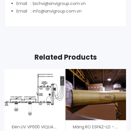
Email : bichvi@anvigroup.com.vn
Email : info@anvigroup.com.vn
Related Products
Đèn UV VP600 VIQUA – Đèn UV Diệt Khuẩn – Giá Tốt
Màng RO ESPA2-LD – Màng RO Nitto Denko