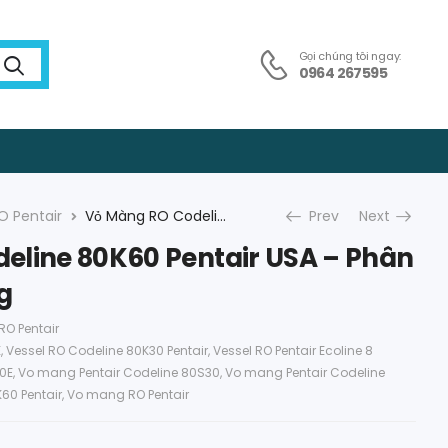
Gọi chúng tôi ngay:
0964 267595
O Pentair
Vỏ Màng RO Codeline 80K60 Pentair USA – Phân Phối Chính Hãng
Prev
Next
eline 80K60 Pentair USA – Phân
g
O Pentair
E
,
Vessel RO Codeline 80K30 Pentair
,
Vessel RO Pentair Ecoline 8
0E
,
Vo mang Pentair Codeline 80S30
,
Vo mang Pentair Codeline
60 Pentair
,
Vo mang RO Pentair