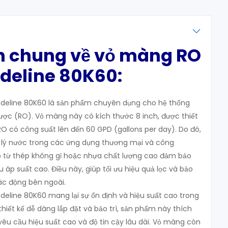
in chung về
vỏ màng RO
odeline 80K60:
deline 80K60 là sản phẩm chuyên dụng cho hệ thống
ợc (RO). Vỏ màng này có kích thước 8 inch, được thiết
 có công suất lên đến 60 GPD (gallons per day). Do đó,
 lý nước trong các ứng dụng thương mại và công
ấp từ thép không gỉ hoặc nhựa chất lượng cao đảm bảo
 áp suất cao. Điều này, giúp tối ưu hiệu quả lọc và bảo
ác động bên ngoài.
eline 80K60 mang lại sự ổn định và hiệu suất cao trong
 thiết kế dễ dàng lắp đặt và bảo trì, sản phẩm này thích
êu cầu hiệu suất cao và độ tin cậy lâu dài. Vỏ màng còn