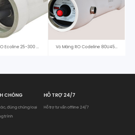
Vỏ Màng RO Ecoline 25-300 Pentair
Vỏ Màng RO Codeline 80U45 Pentair USA – An Vi Group
NH CHÓNG
HỖ TRỢ 24/7
ác, đúng chủng loại
Hỗ trợ tư vấn offline 24/7
g trình