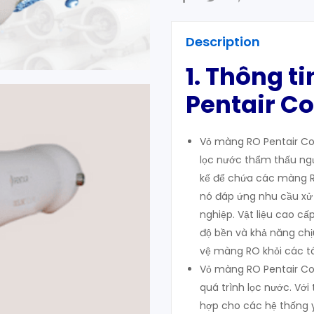
Description
1. Thông t
Pentair C
Vỏ màng RO Pentair Co
lọc nước thẩm thấu ngư
kế để chứa các màng RO
nó đáp ứng nhu cầu xử
nghiệp. Vật liệu cao c
độ bền và khả năng chịu
vệ màng RO khỏi các t
Vỏ màng RO Pentair Cod
quá trình lọc nước. Với
hợp cho các hệ thống y