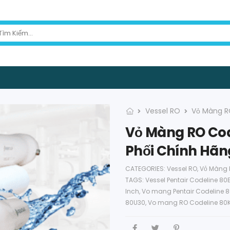
Vessel RO
Vỏ Màng R
Vỏ Màng RO Cod
Phối Chính Hãn
CATEGORIES:
Vessel RO
,
Vỏ Màng R
TAGS:
Vessel Pentair Codeline 80
Inch
,
Vo mang Pentair Codeline 8
80U30
,
Vo mang RO Codeline 80K