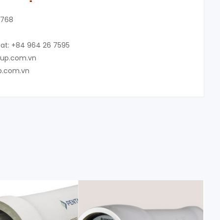
8768
at: +84 964 26 7595
oup.com.vn
p.com.vn