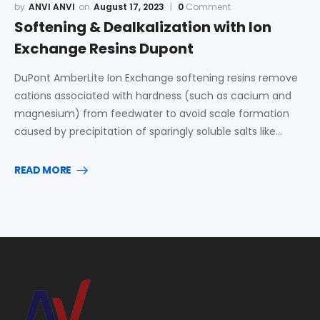
ANVI ANVI
August 17, 2023
0
Comment
Softening & Dealkalization with Ion
Exchange Resins Dupont
DuPont AmberLite Ion Exchange softening resins remove
cations associated with hardness (such as cacium and
magnesium) from feedwater to avoid scale formation
caused by precipitation of sparingly soluble salts like…
READ MORE