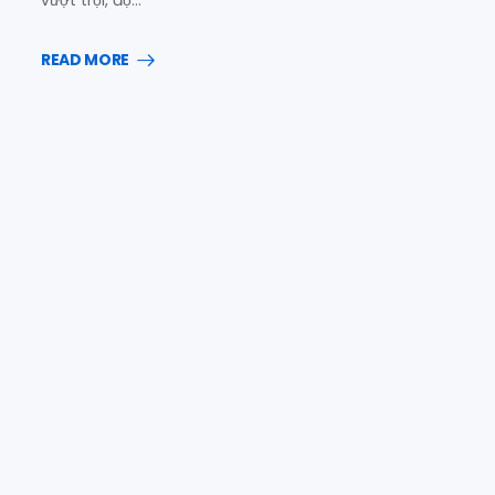
vượt trội, độ…
READ MORE