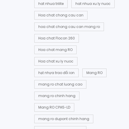
hat nhua trilite
hat nhua xu ly nuoc
Hoa chat chong cau can
hoa chat chong cau can mang ro
Hoa chat Flocon 260
Hoa chat mang RO
Hoa chat xu ly nuoc
hạt nhựa trao đổi ion
Mang RO
mang ro chat luong cao
mang ro chinh hang
Mang RO CPA5-LD
mang ro dupont chinh hang