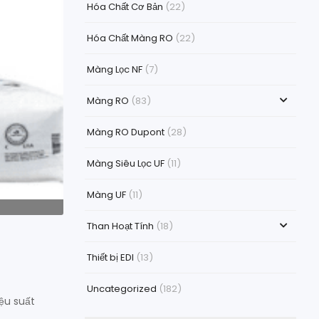
Hóa Chất Cơ Bản
(22)
Hóa Chất Màng RO
(22)
Màng Lọc NF
(7)
Màng RO
(83)
Màng RO Dupont
(28)
Màng Siêu Lọc UF
(11)
Màng UF
(11)
Than Hoạt Tính
(18)
Thiết bị EDI
(13)
Uncategorized
(182)
ệu suất