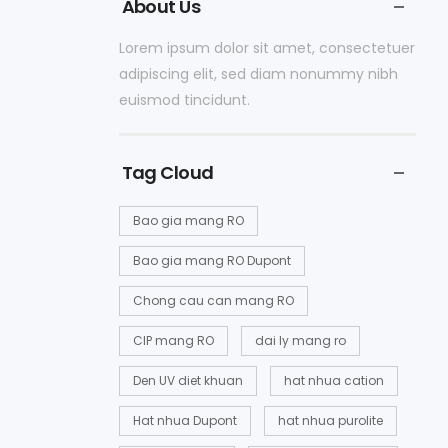
About Us
Lorem ipsum dolor sit amet, consectetuer
adipiscing elit, sed diam nonummy nibh
euismod tincidunt.
Tag Cloud
Bao gia mang RO
Bao gia mang RO Dupont
Chong cau can mang RO
CIP mang RO
dai ly mang ro
Den UV diet khuan
hat nhua cation
Hat nhua Dupont
hat nhua purolite