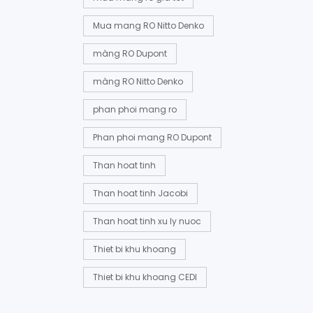
Mua mang RO Nitto Denko
màng RO Dupont
màng RO Nitto Denko
phan phoi mang ro
Phan phoi mang RO Dupont
Than hoat tinh
Than hoat tinh Jacobi
Than hoat tinh xu ly nuoc
Thiet bi khu khoang
Thiet bi khu khoang CEDI