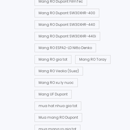
Mang RO Dupont FilmTec
Mang RO Dupont SW30XHR-400
Mang RO Dupont SW30XHR-440
Mang RO Dupont SW30XHR-440i
Mang RO ESPA2-LD Nitto Denko
Mang RO gia tot
Mang RO Toray
Mang RO Veolia (Suez)
Mang RO xu ly nuoc
Mang UF Dupont
mua hat nhua gia tot
Mua mang RO Dupont
mua mang ro gia tot