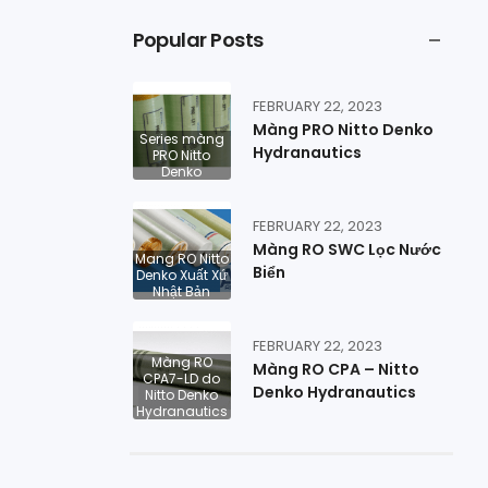
Popular Posts
FEBRUARY 22, 2023
Màng PRO Nitto Denko
Series màng
Hydranautics
PRO Nitto
Denko
FEBRUARY 22, 2023
Màng RO SWC Lọc Nước
Mang RO Nitto
Biển
Denko Xuất Xứ
Nhật Bản
FEBRUARY 22, 2023
Màng RO
Màng RO CPA – Nitto
CPA7-LD do
Denko Hydranautics
Nitto Denko
Hydranautics