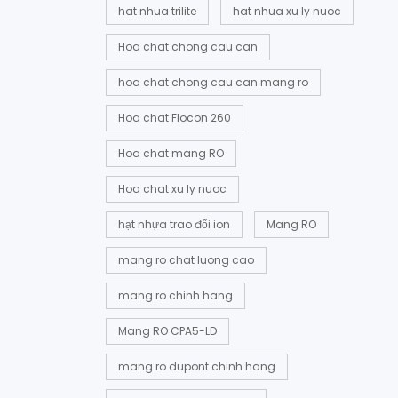
hat nhua trilite
hat nhua xu ly nuoc
Hoa chat chong cau can
hoa chat chong cau can mang ro
Hoa chat Flocon 260
Hoa chat mang RO
Hoa chat xu ly nuoc
hạt nhựa trao đổi ion
Mang RO
mang ro chat luong cao
mang ro chinh hang
Mang RO CPA5-LD
mang ro dupont chinh hang