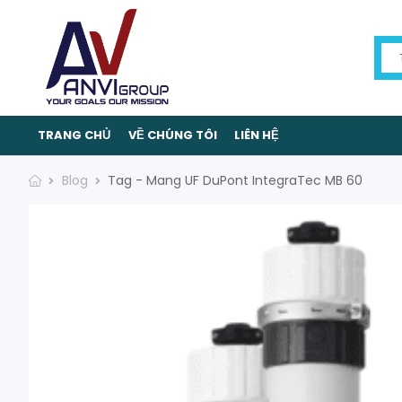
TRANG CHỦ
VỀ CHÚNG TÔI
LIÊN HỆ
Blog
Tag - Mang UF DuPont IntegraTec MB 60