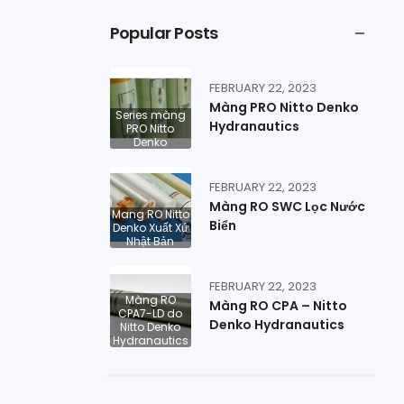
Popular Posts
FEBRUARY 22, 2023
Màng PRO Nitto Denko
Series màng
Hydranautics
PRO Nitto
Denko
FEBRUARY 22, 2023
Màng RO SWC Lọc Nước
Mang RO Nitto
Biển
Denko Xuất Xứ
Nhật Bản
FEBRUARY 22, 2023
Màng RO
Màng RO CPA – Nitto
CPA7-LD do
Denko Hydranautics
Nitto Denko
Hydranautics