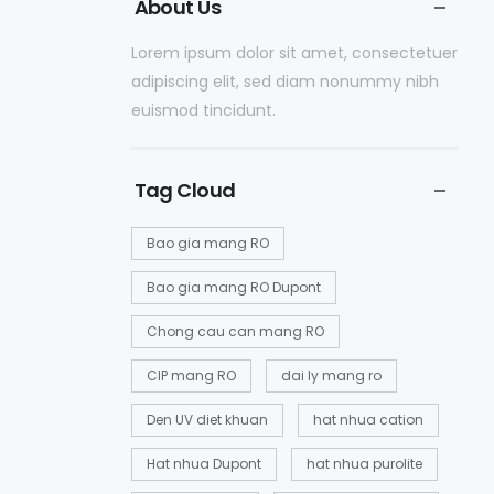
About Us
Lorem ipsum dolor sit amet, consectetuer
adipiscing elit, sed diam nonummy nibh
euismod tincidunt.
Tag Cloud
Bao gia mang RO
Bao gia mang RO Dupont
Chong cau can mang RO
CIP mang RO
dai ly mang ro
Den UV diet khuan
hat nhua cation
Hat nhua Dupont
hat nhua purolite