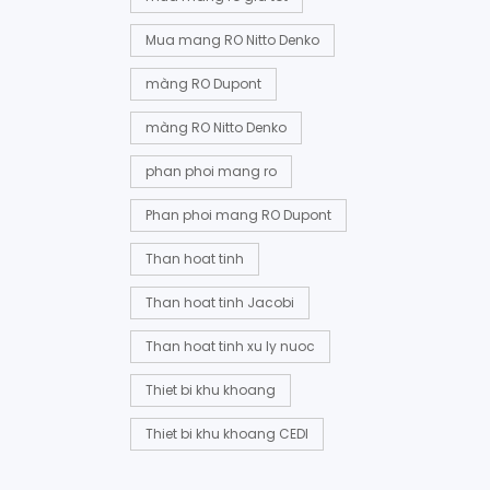
Mua mang RO Nitto Denko
màng RO Dupont
màng RO Nitto Denko
phan phoi mang ro
Phan phoi mang RO Dupont
Than hoat tinh
Than hoat tinh Jacobi
Than hoat tinh xu ly nuoc
Thiet bi khu khoang
Thiet bi khu khoang CEDI