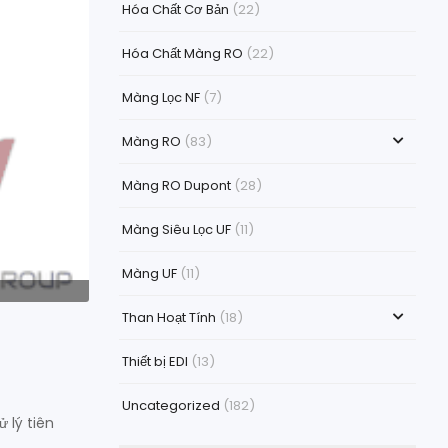
Hóa Chất Cơ Bản
(22)
Hóa Chất Màng RO
(22)
Màng Lọc NF
(7)
Màng RO
(83)
Màng RO Dupont
(28)
Màng Siêu Lọc UF
(11)
Màng UF
(11)
Than Hoạt Tính
(18)
Thiết bị EDI
(13)
Uncategorized
(182)
 lý tiên