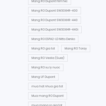
Mang RO Dupont FilmTec
Mang RO Dupont SW30XHR-400
Mang RO Dupont SW30XHR-440
Mang RO Dupont SW30XHR-440i
Mang RO ESPA2-LD Nitto Denko
Mang RO gia tot
Mang RO Toray
Mang RO Veolia (Suez)
Mang RO xu ly nuoc
Mang UF Dupont
mua hat nhua gia tot
Mua mang RO Dupont
mua mang ro gia tot