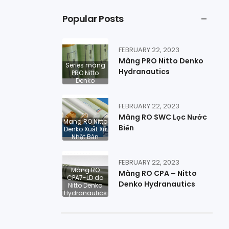
Popular Posts
FEBRUARY 22, 2023
Màng PRO Nitto Denko
Series màng
Hydranautics
PRO Nitto
Denko
FEBRUARY 22, 2023
Màng RO SWC Lọc Nước
Mang RO Nitto
Biển
Denko Xuất Xứ
Nhật Bản
FEBRUARY 22, 2023
Màng RO
Màng RO CPA – Nitto
CPA7-LD do
Denko Hydranautics
Nitto Denko
Hydranautics