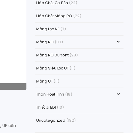
Hóa Chất Cơ Bản
(22)
Hóa Chất Màng RO
(22)
Màng Lọc NF
(7)
Màng RO
(83)
Màng RO Dupont
(28)
Màng Siêu Lọc UF
(11)
Màng UF
(11)
Than Hoạt Tính
(18)
Thiết bị EDI
(13)
Uncategorized
(182)
, UF cần