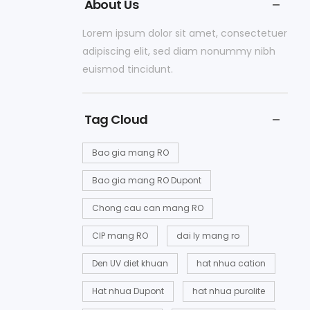
About Us
Lorem ipsum dolor sit amet, consectetuer
adipiscing elit, sed diam nonummy nibh
euismod tincidunt.
Tag Cloud
Bao gia mang RO
Bao gia mang RO Dupont
Chong cau can mang RO
CIP mang RO
dai ly mang ro
Den UV diet khuan
hat nhua cation
Hat nhua Dupont
hat nhua purolite