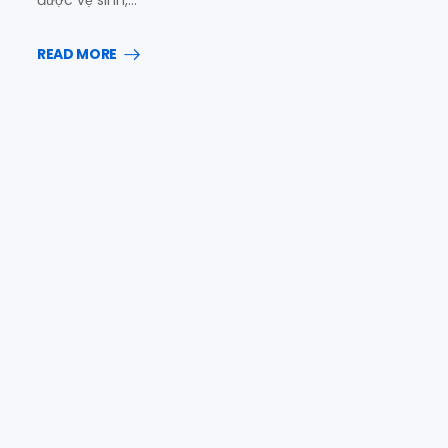
được vệ sinh,…
READ MORE