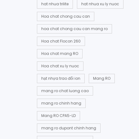
hat nhua trilite
hat nhua xu ly nuoc
Hoa chat chong cau can
hoa chat chong cau can mang ro
Hoa chat Flocon 260
Hoa chat mang RO
Hoa chat xu ly nuoc
hạt nhựa trao đổi ion
Mang RO
mang ro chat luong cao
mang ro chinh hang
Mang RO CPA5-LD
mang ro dupont chinh hang