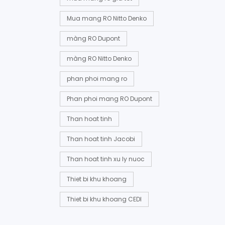
Mua mang RO Nitto Denko
màng RO Dupont
màng RO Nitto Denko
phan phoi mang ro
Phan phoi mang RO Dupont
Than hoat tinh
Than hoat tinh Jacobi
Than hoat tinh xu ly nuoc
Thiet bi khu khoang
Thiet bi khu khoang CEDI