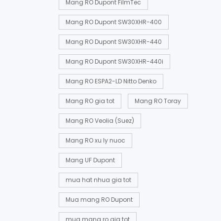
Mang RO Dupont FilmTec
Mang RO Dupont SW30XHR-400
Mang RO Dupont SW30XHR-440
Mang RO Dupont SW30XHR-440i
Mang RO ESPA2-LD Nitto Denko
Mang RO gia tot
Mang RO Toray
Mang RO Veolia (Suez)
Mang RO xu ly nuoc
Mang UF Dupont
mua hat nhua gia tot
Mua mang RO Dupont
mua mang ro gia tot