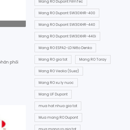
Mang RO Dupont FilmTec
Mang RO Dupont SW30XHR-400
Mang RO Dupont SW30XHR-440
Mang RO Dupont SW30XHR-440i
Mang RO ESPA2-LD Nitto Denko
Mang RO gia tot
Mang RO Toray
phân phối
Mang RO Veolia (Suez)
Mang RO xu ly nuoc
Mang UF Dupont
mua hat nhua gia tot
Mua mang RO Dupont
mua mang ro gia tot