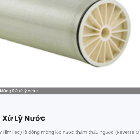
Màng RO xử lý nước
 Xử Lý Nước
ow FilmTec) là dòng màng lọc nước thẩm thấu ngược (Reverse O