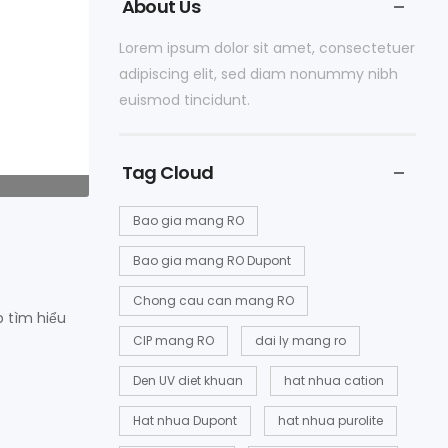
About Us
Lorem ipsum dolor sit amet, consectetuer
adipiscing elit, sed diam nonummy nibh
euismod tincidunt.
Tag Cloud
Bao gia mang RO
Bao gia mang RO Dupont
Chong cau can mang RO
p tìm hiểu
CIP mang RO
dai ly mang ro
Den UV diet khuan
hat nhua cation
Hat nhua Dupont
hat nhua purolite