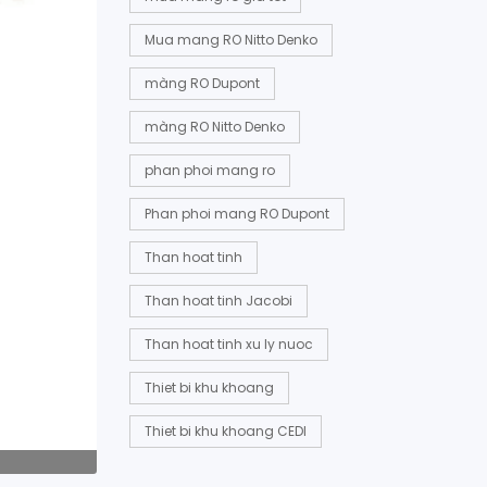
Mua mang RO Nitto Denko
màng RO Dupont
màng RO Nitto Denko
phan phoi mang ro
Phan phoi mang RO Dupont
Than hoat tinh
Than hoat tinh Jacobi
Than hoat tinh xu ly nuoc
Thiet bi khu khoang
Thiet bi khu khoang CEDI