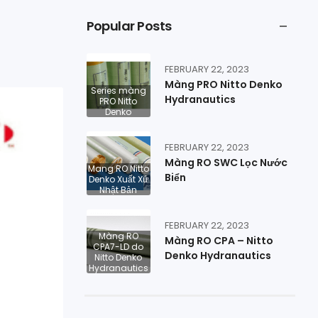
Popular Posts
FEBRUARY 22, 2023
Màng PRO Nitto Denko
Series màng
Hydranautics
PRO Nitto
Denko
FEBRUARY 22, 2023
Màng RO SWC Lọc Nước
Mang RO Nitto
Biển
Denko Xuất Xứ
Nhật Bản
FEBRUARY 22, 2023
Màng RO
Màng RO CPA – Nitto
CPA7-LD do
Denko Hydranautics
Nitto Denko
Hydranautics