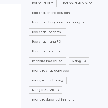
hat nhua trilite
hat nhua xu ly nuoc
Hoa chat chong cau can
hoa chat chong cau can mang ro
Hoa chat Flocon 260
Hoa chat mang RO
Hoa chat xu ly nuoc
hạt nhựa trao đổi ion
Mang RO
mang ro chat luong cao
mang ro chinh hang
Mang RO CPA5-LD
mang ro dupont chinh hang