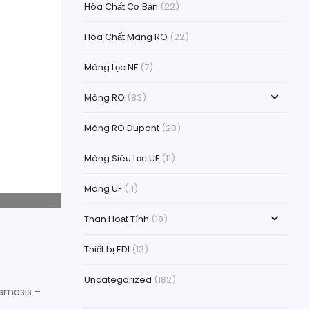
Hóa Chất Cơ Bản
(22)
Hóa Chất Màng RO
(22)
Màng Lọc NF
(7)
Màng RO
(83)
Màng RO Dupont
(28)
Màng Siêu Lọc UF
(11)
Màng UF
(11)
Than Hoạt Tính
(18)
Thiết bị EDI
(13)
Uncategorized
(182)
smosis –